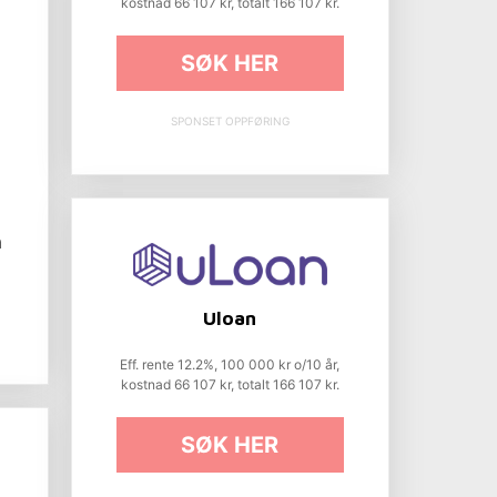
kostnad 66 107 kr, totalt 166 107 kr.
SØK HER
SPONSET OPPFØRING
n
Uloan
Eff. rente 12.2%, 100 000 kr o/10 år,
kostnad 66 107 kr, totalt 166 107 kr.
SØK HER