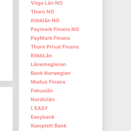
Viiga Lån NO
Thorn NO
Klikklån NO
Paymark Finans NO
PayMark Finans
l
Thorn Privat Finans
KlikkLån
Lånemegleren
Bank Norwegian
Modus Finans
Fokuslån
Nordiclån
L’EASY
Easybank
Komplett Bank
t