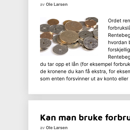
av
Ole Larsen
Ordet rent
forbruksl
Rentebeg
hvordan 
forskjelli
Rentebegr
du tar opp et lån (for eksempel forbruk
de kronene du kan få ekstra, for eksemp
som enten forsvinner ut av konto elle
Kan man bruke forbruk
av
Ole Larsen