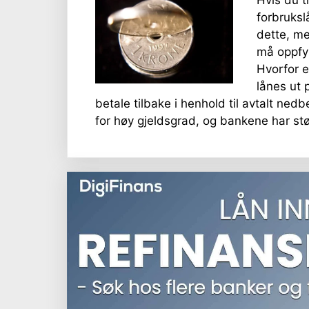
forbruksl
dette, m
må oppfyl
Hvorfor er
lånes ut 
betale tilbake i henhold til avtalt ned
for høy gjeldsgrad, og bankene har stø