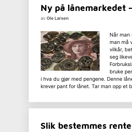
Ny på lånemarkedet – 
av
Ole Larsen
Når man s
man må v
vilkår, be
seg likev
Forbruksl
bruke pen
i hva du gjør med pengene. Denne lån
krever pant for lånet. Tar man opp et 
Slik bestemmes rente