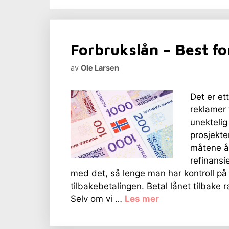
Forbrukslån – Best fo
av
Ole Larsen
Det er et
reklamer 
unektelig
prosjekte
måtene å 
refinansie
med det, så lenge man har kontroll på 
tilbakebetalingen. Betal lånet tilbake 
Selv om vi …
Les mer