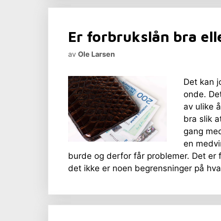
Er forbrukslån bra ell
av
Ole Larsen
Det kan j
onde. De
av ulike 
bra slik 
gang med 
en medvi
burde og derfor får problemer. Det er 
det ikke er noen begrensninger på hv