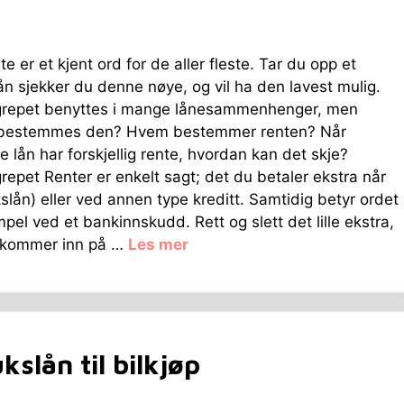
e er et kjent ord for de aller fleste. Tar du opp et
ån sjekker du denne nøye, og vil ha den lavest mulig.
repet benyttes i mange lånesammenhenger, men
bestemmes den? Hvem bestemmer renten? Når
ge lån har forskjellig rente, hvordan kan det skje?
epet Renter er enkelt sagt; det du betaler ekstra når
slån) eller ved annen type kreditt. Samtidig betyr ordet
el ved et bankinnskudd. Rett og slett det lille ekstra,
r kommer inn på …
Les mer
slån til bilkjøp