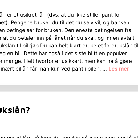
n er et usikret lån (dvs. at du ikke stiller pant for
et). Pengene bruker du til det du selv vil, og banken
ngen betingelser for bruken. Den eneste betingelsen fra
 at du betaler inn på lånet når du skal, og innen avtalt
ukslån til bilkjøp Du kan helt klart bruke et forbrukslån ti
eg en bil. Dette har også i det siste blitt en populær
or mange. Helt hvorfor er usikkert, men kan ha å gjøre
inært billån får man kun ved pant i bilen, …
Les mer
ukslån?
renger et lån, så lurer du kanskje på hvem som kan få e