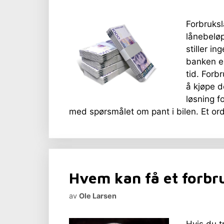
Forbrukslå
lånebeløp
stiller i
banken er
tid. Forbr
å kjøpe d
løsning f
med spørsmålet om pant i bilen. Et ord
Hvem kan få et forbr
av
Ole Larsen
Hvis du t