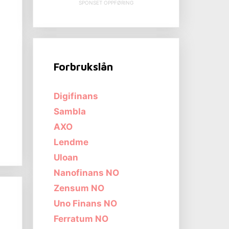
SPONSET OPPFØRING
Forbrukslån
Digifinans
Sambla
AXO
Lendme
Uloan
Nanofinans NO
Zensum NO
Uno Finans NO
Ferratum NO