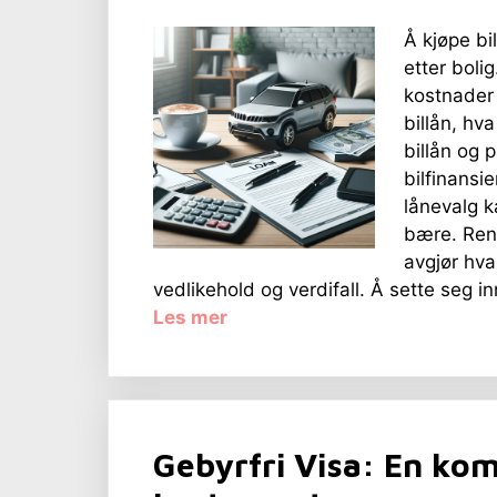
Å kjøpe bi
etter boli
kostnader 
billån, hva
billån og 
bilfinansie
lånevalg k
bære. Rent
avgjør hva 
vedlikehold og verdifall. Å sette seg in
Les mer
Gebyrfri Visa: En komp