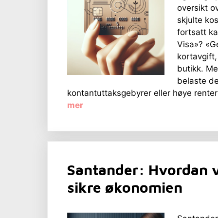
oversikt o
skjulte ko
fortsatt k
Visa»? «Geb
kortavgift
butikk. Me
belaste d
kontantuttaksgebyrer eller høye renter 
mer
Santander: Hvordan v
sikre økonomien