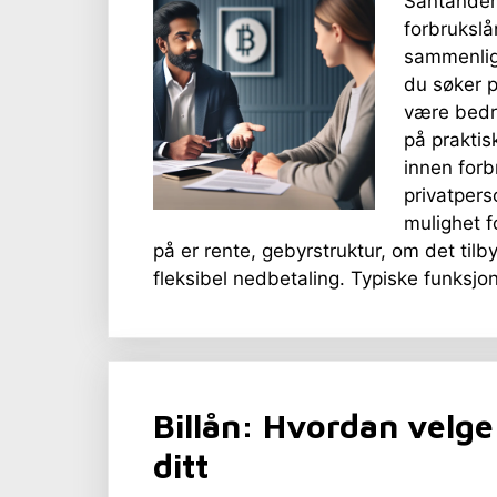
Santander
forbrukslå
sammenlig
du søker p
være bedre
på praktis
innen forb
privatpers
mulighet 
på er rente, gebyrstruktur, om det tilby
fleksibel nedbetaling. Typiske funksj
Billån: Hvordan velge 
ditt