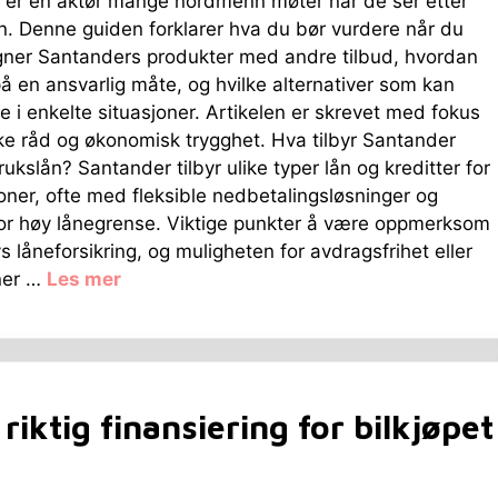
 er en aktør mange nordmenn møter når de ser etter
n. Denne guiden forklarer hva du bør vurdere når du
ner Santanders produkter med andre tilbud, hvordan
å en ansvarlig måte, og hvilke alternativer som kan
 i enkelte situasjoner. Artikelen er skrevet med fokus
ke råd og økonomisk trygghet. Hva tilbyr Santander
rukslån? Santander tilbyr ulike typer lån og kreditter for
oner, ofte med fleksible nedbetalingsløsninger og
for høy lånegrense. Viktige punkter å være oppmerksom
s låneforsikring, og muligheten for avdragsfrihet eller
oner …
Les mer
riktig finansiering for bilkjøpet