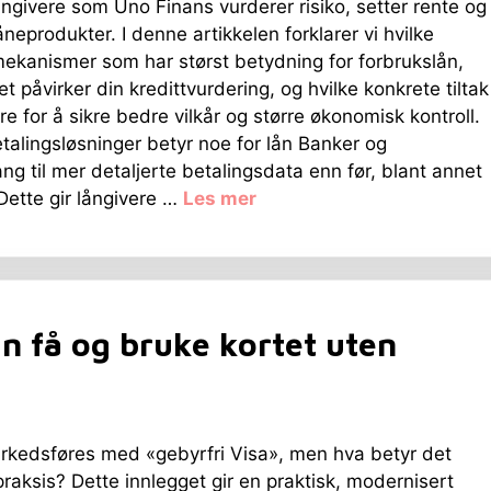
ngivere som Uno Finans vurderer risiko, setter rente og
åneprodukter. I denne artikkelen forklarer vi hvilke
ekanismer som har størst betydning for forbrukslån,
t påvirker din kredittvurdering, og hvilke konkrete tiltak
re for å sikre bedre vilkår og større økonomisk kontroll.
talingsløsninger betyr noe for lån Banker og
ang til mer detaljerte betalingsdata enn før, blant annet
ette gir långivere …
Les mer
n få og bruke kortet uten
kedsføres med «gebyrfri Visa», men hva betyr det
 praksis? Dette innlegget gir en praktisk, modernisert