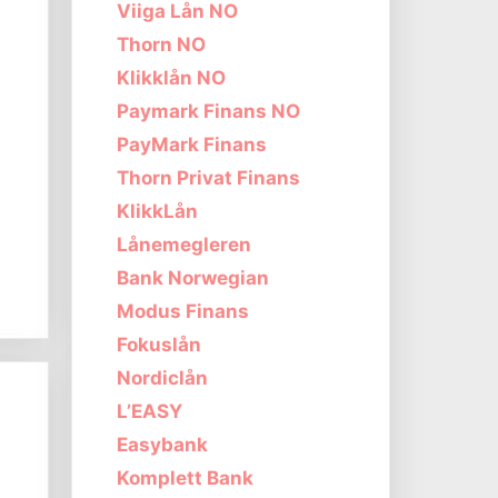
Viiga Lån NO
Thorn NO
Klikklån NO
Paymark Finans NO
PayMark Finans
Thorn Privat Finans
KlikkLån
Lånemegleren
Bank Norwegian
Modus Finans
Fokuslån
Nordiclån
L’EASY
Easybank
Komplett Bank