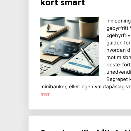
kort smart
Innledning
gebyrfritt
«gebyrfri» 
guiden for
hvordan du
mot misbru
beste-forb
unødvendig
Begrepet k
minibanker, eller ingen valutapåslag ve
mer