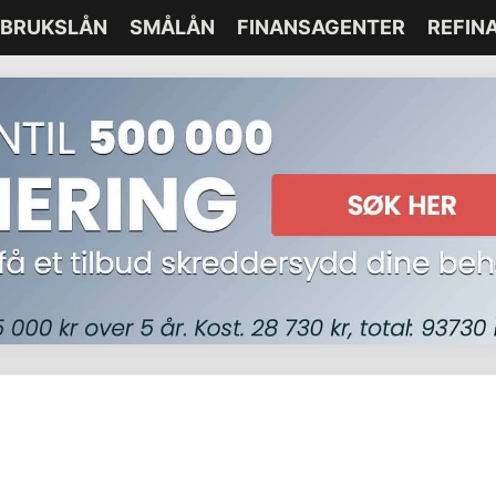
BRUKSLÅN
SMÅLÅN
FINANSAGENTER
REFIN