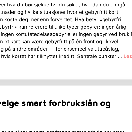
ver hva du bør sjekke før du søker, hvordan du unngår
stnader og hvilke situasjoner hvor et gebyrfritt kort
an koste deg mer enn forventet. Hva betyr «gebyrfri
yrfri» kan referere til ulike typer gebyrer: ingen årlig
, ingen kortutstedelsesgebyr eller ingen gebyr ved bruk i
n et kort kan være gebyrfritt på én front og likevel
eg på andre områder — for eksempel valutapåslag,
hvis kortet har tilknyttet kreditt. Sentrale punkter …
Le
elge smart forbrukslån og