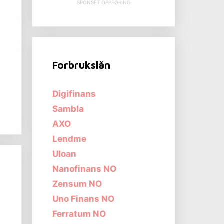
SPONSET OPPFØRING
Forbrukslån
Digifinans
s
Sambla
AXO
Lendme
Uloan
Nanofinans NO
Zensum NO
Uno Finans NO
Ferratum NO