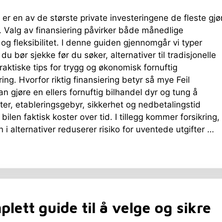
l er en av de største private investeringene de fleste gjø
g. Valg av finansiering påvirker både månedlige
og fleksibilitet. I denne guiden gjennomgår vi typer
 du bør sjekke før du søker, alternativer til tradisjonelle
praktiske tips for trygg og økonomisk fornuftig
ring. Hvorfor riktig finansiering betyr så mye Feil
an gjøre en ellers fornuftig bilhandel dyr og tung å
er, etableringsgebyr, sikkerhet og nedbetalingstid
bilen faktisk koster over tid. I tillegg kommer forsikring,
n i alternativer reduserer risiko for uventede utgifter …
lett guide til å velge og sikre