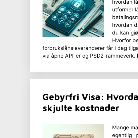
hvordan lå
utformer l
betalingsm
hvordan de
du kan gjø
Hvorfor be
forbrukslånsleverandører får i dag tilg
via åpne API-er og PSD2-rammeverk. D
Gebyrfri Visa: Hvorda
skjulte kostnader
Mange mar
egentlig i