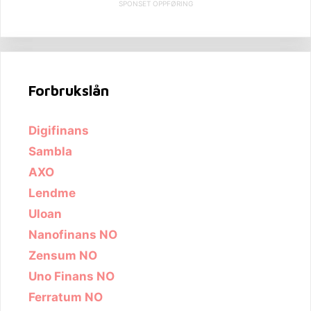
SPONSET OPPFØRING
Forbrukslån
Digifinans
Sambla
AXO
Lendme
Uloan
Nanofinans NO
Zensum NO
Uno Finans NO
Ferratum NO