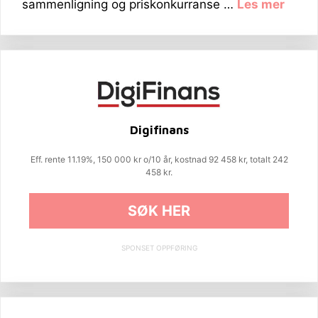
sammenligning og priskonkurranse …
Les mer
Digifinans
Eff. rente 11.19%, 150 000 kr o/10 år, kostnad 92 458 kr, totalt 242
458 kr.
SØK HER
SPONSET OPPFØRING