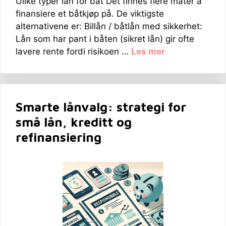
Ulike typer lån for båt Det finnes flere måter å
finansiere et båtkjøp på. De viktigste
alternativene er: Billån / båtlån med sikkerhet:
Lån som har pant i båten (sikret lån) gir ofte
lavere rente fordi risikoen …
Les mer
Smarte lånvalg: strategi for
små lån, kreditt og
refinansiering