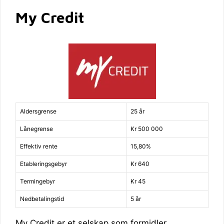
My Credit
Aldersgrense
25 år
Lånegrense
Kr 500 000
Effektiv rente
15,80%
Etableringsgebyr
Kr 640
Termingebyr
Kr 45
Nedbetalingstid
5 år
My Credit er et selskap som formidler