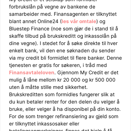
forbrukslån på vegne av bankene de
samarbeider med. Finansagenten er tilknyttet
blant annet Online24 (
les vår omtale
) og
Bluestep Finance (noe som gjør de i stand til å
skaffe tilbud på brukskreditt og inkassolån på
dine vegne). I stedet for å søke direkte til hver
enkelt bank, vil den ene søknaden du sender
via my credit bli formidlet til flere banker. Denne
tjenesten er gratis for søkeren, i tråd med
Finansavtaleloven
. Gjennom My Credit er det
mulig å låne mellom kr 20 000 og kr 500 000
uten å måtte stille med sikkerhet.
Brukskreditten som formidles fungerer slik at
du kun betaler renter for den delen du velger å
bruke, eller velger å ha disponibel på din konto.
For de som trenger refinansiering av gjeld som
er tilknyttet inkassosaker eller