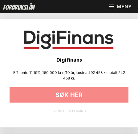
Hopp
MENY
til
innhold
Digifinans
Eff. rente 11.19%, 150 000 kr o/10 år, kostnad 92 458 kr, totalt 242
458 kr.
SØK HER
SPONSET OPPFØRING