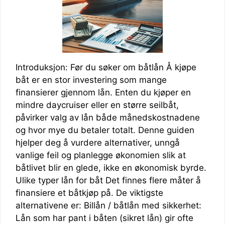
Introduksjon: Før du søker om båtlån Å kjøpe
båt er en stor investering som mange
finansierer gjennom lån. Enten du kjøper en
mindre daycruiser eller en større seilbåt,
påvirker valg av lån både månedskostnadene
og hvor mye du betaler totalt. Denne guiden
hjelper deg å vurdere alternativer, unngå
vanlige feil og planlegge økonomien slik at
båtlivet blir en glede, ikke en økonomisk byrde.
Ulike typer lån for båt Det finnes flere måter å
finansiere et båtkjøp på. De viktigste
alternativene er: Billån / båtlån med sikkerhet:
Lån som har pant i båten (sikret lån) gir ofte