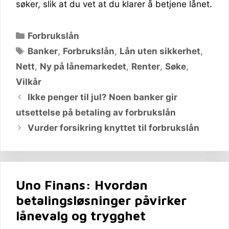
søker, slik at du vet at du klarer å betjene lånet.
Kategorier
Forbrukslån
Stikkord
Banker
,
Forbrukslån
,
Lån uten sikkerhet
,
Nett
,
Ny på lånemarkedet
,
Renter
,
Søke
,
Vilkår
Ikke penger til jul? Noen banker gir
utsettelse på betaling av forbrukslån
Vurder forsikring knyttet til forbrukslån
Uno Finans: Hvordan
betalingsløsninger påvirker
lånevalg og trygghet