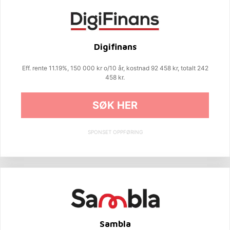
Digifinans
Eff. rente 11.19%, 150 000 kr o/10 år, kostnad 92 458 kr, totalt 242
458 kr.
SØK HER
SPONSET OPPFØRING
Sambla