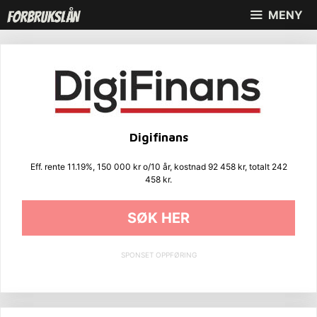
Hopp
MENY
til
innhold
Digifinans
Eff. rente 11.19%, 150 000 kr o/10 år, kostnad 92 458 kr, totalt 242
458 kr.
SØK HER
SPONSET OPPFØRING