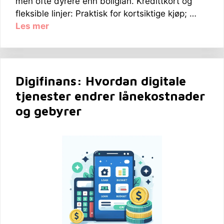
men ofte dyrere enn boliglån. Kredittkort og
fleksible linjer: Praktisk for kortsiktige kjøp; …
Les mer
Digifinans: Hvordan digitale
tjenester endrer lånekostnader
og gebyrer