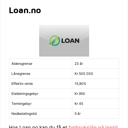
Loan.no
Aldersgrense
23 år
Lånegrense
Kr 500 000
Effektiv rente
15,90%
Etableringsgebyr
Kr 950
Termingebyr
Kr 45
Nedbetalingstid
5 år
Hos Loan.no kan du få et
forbrukslån på inntil