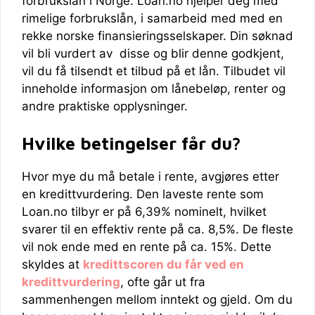
forbrukslån i Norge. Loan.no hjelper deg med
rimelige forbrukslån, i samarbeid med med en
rekke norske finansieringsselskaper. Din søknad
vil bli vurdert av disse og blir denne godkjent,
vil du få tilsendt et tilbud på et lån. Tilbudet vil
inneholde informasjon om lånebeløp, renter og
andre praktiske opplysninger.
Hvilke betingelser får du?
Hvor mye du må betale i rente, avgjøres etter
en kredittvurdering. Den laveste rente som
Loan.no tilbyr er på 6,39% nominelt, hvilket
svarer til en effektiv rente på ca. 8,5%. De fleste
vil nok ende med en rente på ca. 15%. Dette
skyldes at
kredittscoren du får ved en
kredittvurdering
, ofte går ut fra
sammenhengen mellom inntekt og gjeld. Om du