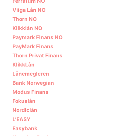
Ferratum NO
Viiga Lån NO
Thorn NO
Klikklån NO
Paymark Finans NO
PayMark Finans
Thorn Privat Finans
KlikkLån
Lånemegleren
Bank Norwegian
Modus Finans
Fokuslån
Nordiclån
L’EASY
Easybank