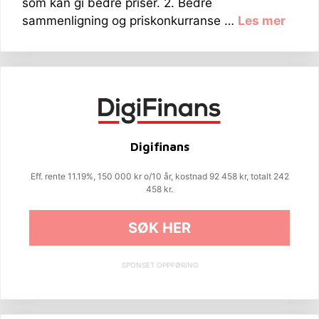
som kan gi bedre priser. 2. Bedre
sammenligning og priskonkurranse …
Les mer
Digifinans
Eff. rente 11.19%, 150 000 kr o/10 år, kostnad 92 458 kr, totalt 242
458 kr.
SØK HER
SPONSET OPPFØRING