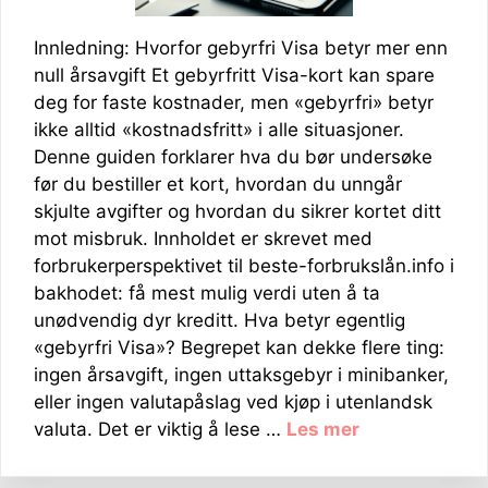
Innledning: Hvorfor gebyrfri Visa betyr mer enn
null årsavgift Et gebyrfritt Visa-kort kan spare
deg for faste kostnader, men «gebyrfri» betyr
ikke alltid «kostnadsfritt» i alle situasjoner.
Denne guiden forklarer hva du bør undersøke
før du bestiller et kort, hvordan du unngår
skjulte avgifter og hvordan du sikrer kortet ditt
mot misbruk. Innholdet er skrevet med
forbrukerperspektivet til beste-forbrukslån.info i
bakhodet: få mest mulig verdi uten å ta
unødvendig dyr kreditt. Hva betyr egentlig
«gebyrfri Visa»? Begrepet kan dekke flere ting:
ingen årsavgift, ingen uttaksgebyr i minibanker,
eller ingen valutapåslag ved kjøp i utenlandsk
valuta. Det er viktig å lese …
Les mer