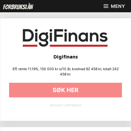
Hopp
MENY
til
innhold
Digifinans
Eff. rente 11.19%, 150 000 kr o/10 år, kostnad 92 458 kr, totalt 242
458 kr.
SØK HER
SPONSET OPPFØRING