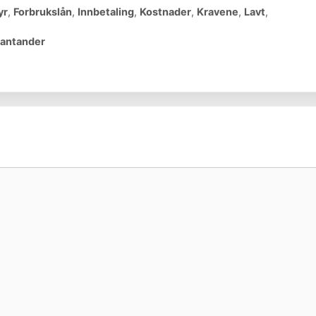
yr
,
Forbrukslån
,
Innbetaling
,
Kostnader
,
Kravene
,
Lavt
,
 Santander