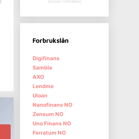
SPONSET OPPFØRING
Forbrukslån
Digifinans
Sambla
AXO
Lendme
Uloan
Nanofinans NO
Zensum NO
Uno Finans NO
Ferratum NO