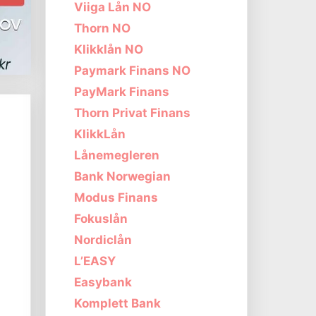
Viiga Lån NO
Thorn NO
Klikklån NO
Paymark Finans NO
PayMark Finans
Thorn Privat Finans
KlikkLån
Lånemegleren
Bank Norwegian
Modus Finans
Fokuslån
Nordiclån
L’EASY
Easybank
Komplett Bank