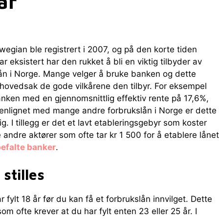
år
egian ble registrert i 2007, og på den korte tiden
r eksistert har den rukket å bli en viktig tilbyder av
ån i Norge. Mange velger å bruke banken og dette
 hovedsak de gode vilkårene den tilbyr. For eksempel
nken med en gjennomsnittlig effektiv rente på 17,6%,
nlignet med mange andre forbrukslån i Norge er dette
ig. I tillegg er det et lavt etableringsgebyr som koster
dre aktører som ofte tar kr 1 500 for å etablere lånet
befalte banker
.
stilles
ylt 18 år før du kan få et forbrukslån innvilget. Dette
 ofte krever at du har fylt enten 23 eller 25 år. I