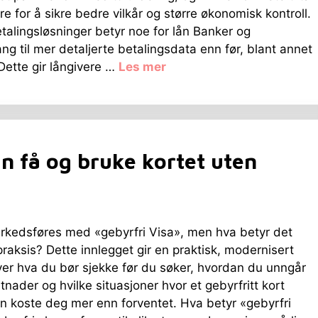
re for å sikre bedre vilkår og større økonomisk kontroll.
talingsløsninger betyr noe for lån Banker og
ang til mer detaljerte betalingsdata enn før, blant annet
ette gir långivere …
Les mer
n få og bruke kortet uten
kedsføres med «gebyrfri Visa», men hva betyr det
 praksis? Dette innlegget gir en praktisk, modernisert
ver hva du bør sjekke før du søker, hvordan du unngår
stnader og hvilke situasjoner hvor et gebyrfritt kort
an koste deg mer enn forventet. Hva betyr «gebyrfri