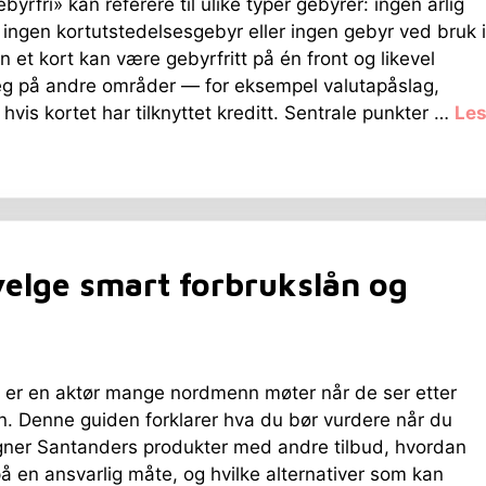
yrfri» kan referere til ulike typer gebyrer: ingen årlig
, ingen kortutstedelsesgebyr eller ingen gebyr ved bruk i
n et kort kan være gebyrfritt på én front og likevel
eg på andre områder — for eksempel valutapåslag,
hvis kortet har tilknyttet kreditt. Sentrale punkter …
Le
elge smart forbrukslån og
 er en aktør mange nordmenn møter når de ser etter
n. Denne guiden forklarer hva du bør vurdere når du
ner Santanders produkter med andre tilbud, hvordan
å en ansvarlig måte, og hvilke alternativer som kan