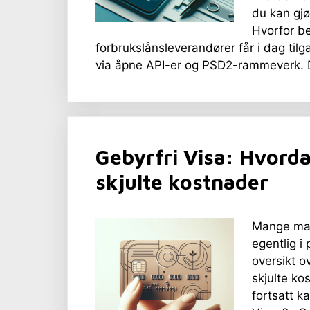
du kan gjø
Hvorfor be
forbrukslånsleverandører får i dag tilg
via åpne API-er og PSD2-rammeverk. D
Gebyrfri Visa: Hvorda
skjulte kostnader
Mange mar
egentlig i
oversikt o
skjulte ko
fortsatt k