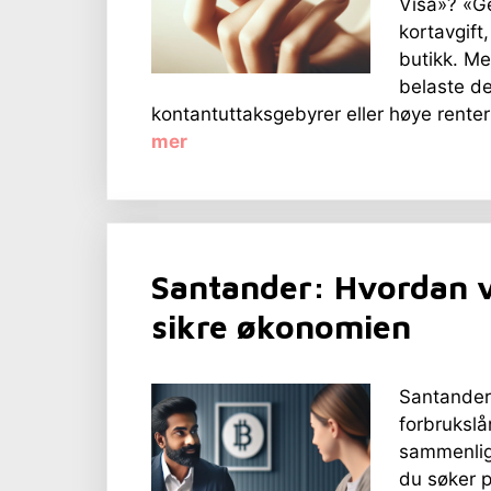
Visa»? «Geb
kortavgift
butikk. Me
belaste d
kontantuttaksgebyrer eller høye renter 
mer
Santander: Hvordan v
sikre økonomien
Santander
forbrukslå
sammenlig
du søker p