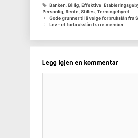
Stikkord
Banken
,
Billig
,
Effektive
,
Etableringsgeb
Personlig
,
Rente
,
Stilles
,
Termingebyret
Gode grunner til å velge forbrukslån fra
Lev – et forbrukslån fra re:member
Legg igjen en kommentar
Kommentar