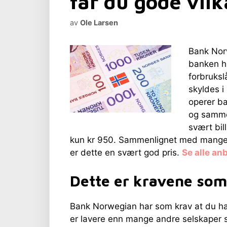
får du gode vilk
av
Ole Larsen
Bank Norw
banken ha
forbruksl
skyldes i
operer ba
og samme
svært bill
kun kr 950. Sammenlignet med mange an
er dette en svært god pris.
Se alle an
Dette er kravene som 
Bank Norwegian har som krav at du har f
er lavere enn mange andre selskaper som