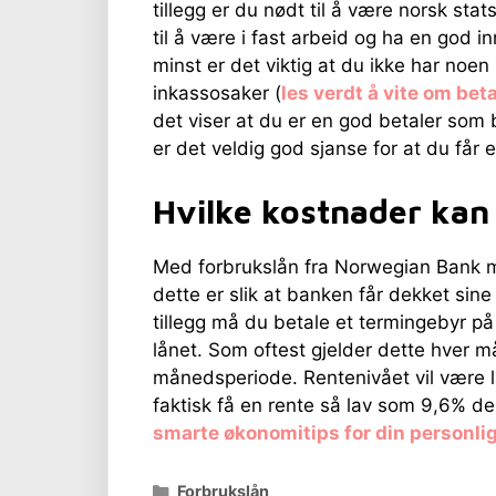
tillegg er du nødt til å være norsk sta
til å være i fast arbeid og ha en god in
minst er det viktig at du ikke har noen
inkassosaker (
les verdt å vite om be
det viser at du er en god betaler som b
er det veldig god sjanse for at du får e
Hvilke kostnader kan
Med forbrukslån fra Norwegian Bank må
dette er slik at banken får dekket sine
tillegg må du betale et termingebyr på
lånet. Som oftest gjelder dette hver 
månedsperiode. Rentenivået vil være l
faktisk få en rente så lav som 9,6% d
smarte økonomitips for din personli
Kategorier
Forbrukslån