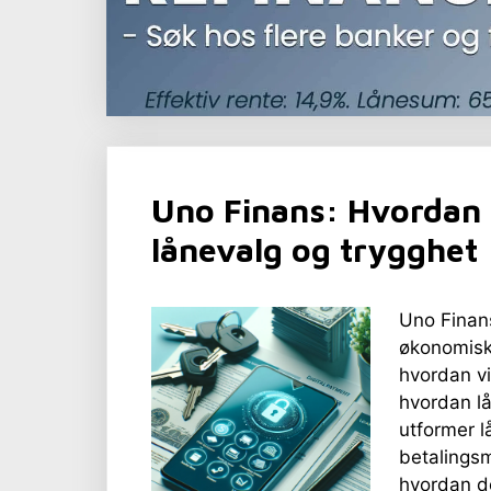
Uno Finans: Hvordan 
lånevalg og trygghet
Uno Finans
økonomisk
hvordan vi
hvordan lå
utformer l
betalingsm
hvordan de