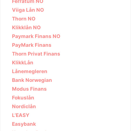
Ferratum NO
Viiga Lån NO
Thorn NO
Klikklån NO
Paymark Finans NO
PayMark Finans
Thorn Privat Finans
KlikkLån
Lånemegleren
Bank Norwegian
Modus Finans
Fokuslån
Nordiclån
L’EASY
Easybank