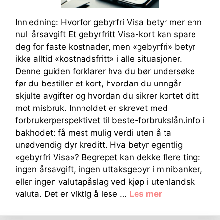
Innledning: Hvorfor gebyrfri Visa betyr mer enn
null årsavgift Et gebyrfritt Visa-kort kan spare
deg for faste kostnader, men «gebyrfri» betyr
ikke alltid «kostnadsfritt» i alle situasjoner.
Denne guiden forklarer hva du bør undersøke
før du bestiller et kort, hvordan du unngår
skjulte avgifter og hvordan du sikrer kortet ditt
mot misbruk. Innholdet er skrevet med
forbrukerperspektivet til beste-forbrukslån.info i
bakhodet: få mest mulig verdi uten å ta
unødvendig dyr kreditt. Hva betyr egentlig
«gebyrfri Visa»? Begrepet kan dekke flere ting:
ingen årsavgift, ingen uttaksgebyr i minibanker,
eller ingen valutapåslag ved kjøp i utenlandsk
valuta. Det er viktig å lese …
Les mer