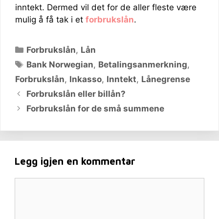
inntekt. Dermed vil det for de aller fleste være
mulig å få tak i et
forbrukslån
.
Kategorier
Forbrukslån
,
Lån
Stikkord
Bank Norwegian
,
Betalingsanmerkning
,
Forbrukslån
,
Inkasso
,
Inntekt
,
Lånegrense
Forbrukslån eller billån?
Forbrukslån for de små summene
Legg igjen en kommentar
Kommentar