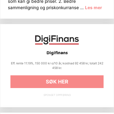
som kan gi bedre priser. 2. Bedre
sammenligning og priskonkurranse …
Les mer
Digifinans
Eff. rente 11.19%, 150 000 kr o/10 år, kostnad 92 458 kr, totalt 242
458 kr.
SØK HER
SPONSET OPPFØRING