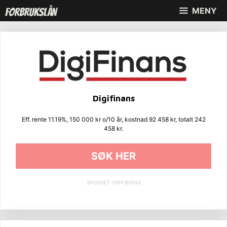
Hopp
MENY
til
innhold
Digifinans
Eff. rente 11.19%, 150 000 kr o/10 år, kostnad 92 458 kr, totalt 242
458 kr.
SØK HER
SPONSET OPPFØRING