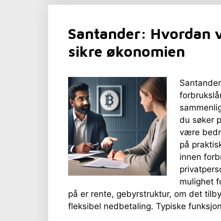
Santander: Hvordan v
sikre økonomien
Santander
forbrukslå
sammenlig
du søker p
være bedre
på praktis
innen forb
privatpers
mulighet 
på er rente, gebyrstruktur, om det tilby
fleksibel nedbetaling. Typiske funksj