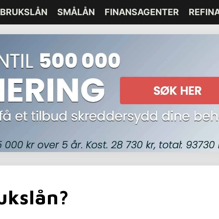
BRUKSLÅN
SMÅLÅN
FINANSAGENTER
REFIN
rukslån?