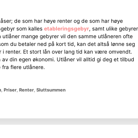
 båser; de som har høye renter og de som har høye
sgebyr som kalles
etableringsgebyr
, samt ulike gebyrer
n utlåner mange gebyrer vil den samme utlåneren ofte
 som du betaler ned på kort tid, kan det altså lønne seg
er i renter. Et stort lån over lang tid kan være omvendt.
 din egen økonomi. Utlåner vil alltid gi deg et tilbud
fra flere utlånere.
n
,
Priser
,
Renter
,
Sluttsummen