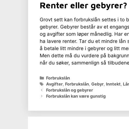
Renter eller gebyrer?
Grovt sett kan forbrukslån settes i to
gebyrer. Gebyrer består av et engang
og avgifter som løper månedlig. Har e
ha lavere renter. Tar du et mindre lån
å betale litt mindre i gebyrer og litt m
Men dette må du vurdere på bakgrunn av
når du søker, sammenlign så tilbudene 
Kategorier
Forbrukslån
Stikkord
Avgifter
,
Forbrukslån
,
Gebyr
,
Inntekt
,
Lå
Forbrukslån og gebyrer
Forbrukslån kan være gunstig