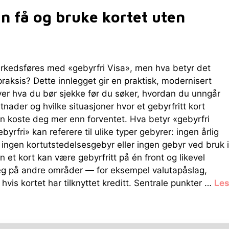
n få og bruke kortet uten
kedsføres med «gebyrfri Visa», men hva betyr det
 praksis? Dette innlegget gir en praktisk, modernisert
ver hva du bør sjekke før du søker, hvordan du unngår
stnader og hvilke situasjoner hvor et gebyrfritt kort
an koste deg mer enn forventet. Hva betyr «gebyrfri
yrfri» kan referere til ulike typer gebyrer: ingen årlig
, ingen kortutstedelsesgebyr eller ingen gebyr ved bruk i
n et kort kan være gebyrfritt på én front og likevel
eg på andre områder — for eksempel valutapåslag,
hvis kortet har tilknyttet kreditt. Sentrale punkter …
Le