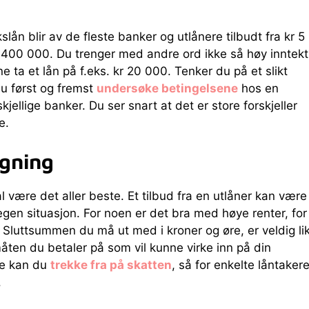
kslån blir av de fleste banker og utlånere tilbudt fra kr 5
r 400 000. Du trenger med andre ord ikke så høy inntekt
ne ta et lån på f.eks. kr 20 000. Tenker du på et slikt
du først og fremst
undersøke betingelsene
hos en
kjellige banker. Du ser snart at det er store forskjeller
e.
egning
al være det aller beste. Et tilbud fra en utlåner kan være
gen situasjon. For noen er det bra med høye renter, for
Sluttsummen du må ut med i kroner og øre, er veldig li
måten du betaler på som vil kunne virke inn på din
ne kan du
trekke fra på skatten
, så for enkelte låntaker
.