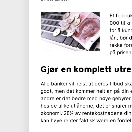
Et forbru
000 til k
for å kun
lån, bør 
rekke fors
på prisen
Gjør en komplett utr
Alle banker vil helst at deres tilbud sk
godt, men det kommer helt an på din e
andre er det bedre med høye gebyrer. 
hos de ulike utlånerne, det er snarer 
økonomi. 28% av rentekostnadene di
kan høye renter faktisk være en fordel