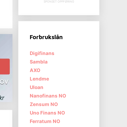
SPONSET OPPFØRING
Forbrukslån
Digifinans
Sambla
AXO
Lendme
Uloan
Nanofinans NO
Zensum NO
Uno Finans NO
Ferratum NO