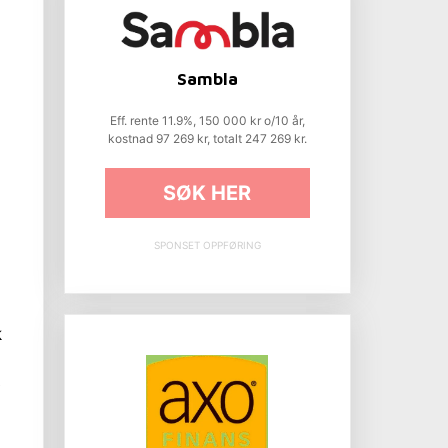
Sambla
Eff. rente 11.9%, 150 000 kr o/10 år,
kostnad 97 269 kr, totalt 247 269 kr.
SØK HER
SPONSET OPPFØRING
k
e