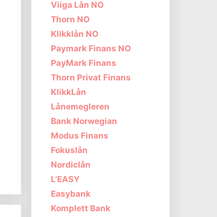
Viiga Lån NO
Thorn NO
Klikklån NO
Paymark Finans NO
PayMark Finans
Thorn Privat Finans
KlikkLån
Lånemegleren
Bank Norwegian
Modus Finans
Fokuslån
Nordiclån
L’EASY
Easybank
Komplett Bank