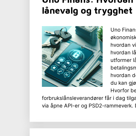
lånevalg og trygghet
Uno Finans
økonomisk
hvordan vi
hvordan lå
utformer l
betalingsm
hvordan de
du kan gjø
Hvorfor be
forbrukslånsleverandører får i dag tilg
via åpne API-er og PSD2-rammeverk. D