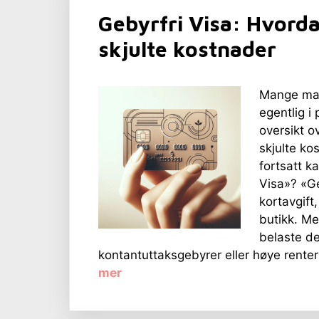
Gebyrfri Visa: Hvorda
skjulte kostnader
Mange mar
egentlig i
oversikt o
skjulte ko
fortsatt k
Visa»? «Geb
kortavgift
butikk. Me
belaste d
kontantuttaksgebyrer eller høye renter 
mer