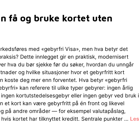
n få og bruke kortet uten
kedsføres med «gebyrfri Visa», men hva betyr det
 praksis? Dette innlegget gir en praktisk, modernisert
ver hva du bør sjekke før du søker, hvordan du unngår
stnader og hvilke situasjoner hvor et gebyrfritt kort
an koste deg mer enn forventet. Hva betyr «gebyrfri
yrfri» kan referere til ulike typer gebyrer: ingen årlig
, ingen kortutstedelsesgebyr eller ingen gebyr ved bruk i
n et kort kan være gebyrfritt på én front og likevel
eg på andre områder — for eksempel valutapåslag,
hvis kortet har tilknyttet kreditt. Sentrale punkter …
Le