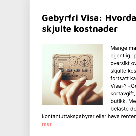
Gebyrfri Visa: Hvorda
skjulte kostnader
Mange mar
egentlig i
oversikt o
skjulte ko
fortsatt k
Visa»? «Geb
kortavgift
butikk. Me
belaste d
kontantuttaksgebyrer eller høye renter 
mer