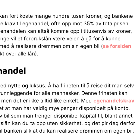
 kan fort koste mange hundre tusen kroner, og bankene
øye krav til egenandel, ofte opp mot 35% av totalprisen.
nandelen kan altså komme opp i titusenvis av kroner,
nge vil et forbrukslån være veien å gå for å kunne
l med å realisere drømmen om sin egen bil (
se forsiden
kt over alle lån).
nandel
d nytte og luksus. Å ha friheten til å reise dit man selv
 grunnleggende for alle mennesker. Denne friheten kan
 men det er ikke alltid like enkelt. Med
egenandelskrav
det at man har veldig mye penger disponibelt på konto.
 bil som man trenger disponibel kapital til, blant annet
rukslån kan du ta opp uten sikkerhet, og det gir deg derfor
til banken slik at du kan realisere drømmen om egen bil.