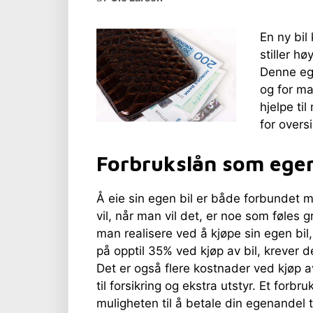
En ny bil
stiller h
Denne ege
og for ma
hjelpe ti
for oversi
Forbrukslån som ege
Å eie sin egen bil er både forbundet me
vil, når man vil det, er noe som føles
man realisere ved å kjøpe sin egen bil,
på opptil 35% ved kjøp av bil, krever 
Det er også flere kostnader ved kjøp av
til forsikring og ekstra utstyr. Et forb
muligheten til å betale din egenandel 