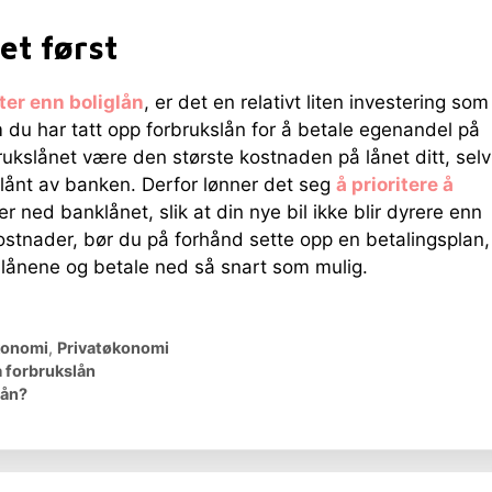
et først
ter enn boliglån
, er det en relativt liten investering som
m du har tatt opp forbrukslån for å betale egenandel på
brukslånet være den største kostnaden på lånet ditt, selv
ånt av banken. Derfor lønner det seg
å prioritere å
r ned banklånet, slik at din nye bil ikke blir dyrere enn
kostnader, bør du på forhånd sette opp en betalingsplan,
e lånene og betale ned så snart som mulig.
onomi
,
Privatøkonomi
 forbrukslån
lån?