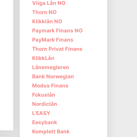
Viiga Lån NO
Thorn NO
Klikklån NO
Paymark Finans NO
PayMark Finans
Thorn Privat Finans
KlikkLån
Lånemegleren
Bank Norwegian
Modus Finans
Fokuslån
Nordiclån
L’EASY
Easybank
Komplett Bank