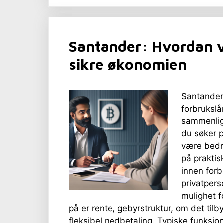
Santander: Hvordan v
sikre økonomien
Santander
forbrukslå
sammenlig
du søker p
være bedre
på praktis
innen forb
privatpers
mulighet 
på er rente, gebyrstruktur, om det tilby
fleksibel nedbetaling. Typiske funksj