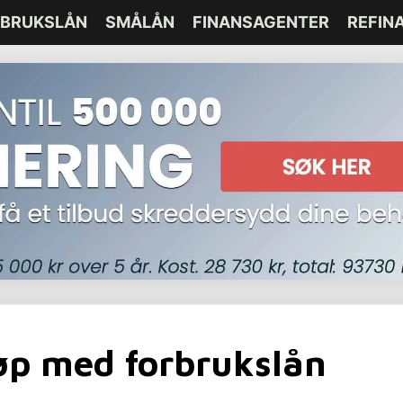
BRUKSLÅN
SMÅLÅN
FINANSAGENTER
REFIN
jøp med forbrukslån