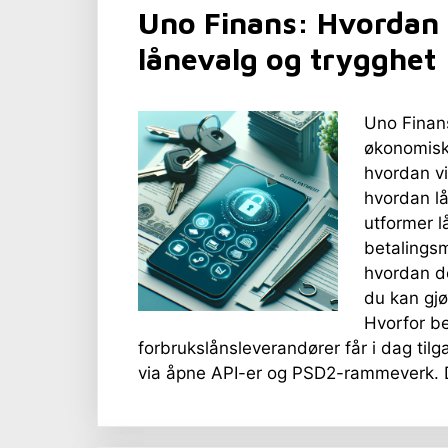
Uno Finans: Hvordan 
lånevalg og trygghet
Uno Finans
økonomisk
hvordan vi
hvordan lå
utformer l
betalingsm
hvordan de
du kan gjø
Hvorfor be
forbrukslånsleverandører får i dag tilg
via åpne API-er og PSD2-rammeverk. D