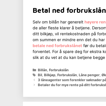
Betal ned forbrukslån
Selv om billån har generelt
høyere ren
de aller fleste klarer å betjene. Derso
ditt bilkjøp, vil rentekostnaden på for
om summen er mindre enn det du har l
betale ned forbrukslånet
før du betale
forventet. For å spare deg for ekstra 
slik at du vet at du kan betjene begg
Kategorier
Billån
,
Forbrukslån
Stikkord
Bil
,
Bilkjøp
,
Forbrukslån
,
Låne penger
,
Øk
3 låneagenter som forenkler søknader på
Betaler du for mye rente på ditt forbruks