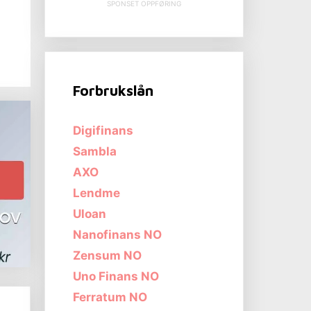
SPONSET OPPFØRING
Forbrukslån
Digifinans
Sambla
AXO
Lendme
Uloan
Nanofinans NO
Zensum NO
Uno Finans NO
Ferratum NO