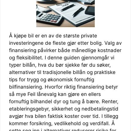
Å kjøpe bil er en av de største private
investeringene de fleste gjør etter bolig. Valg av
finansiering påvirker både månedlige kostnader
og fleksibilitet. I denne guiden gjennomgår vi
typer billån, hva du bør sjekke før du søker,
alternativer til tradisjonelle billån og praktiske
tips for trygg og økonomisk fornuftig
bilfinansiering. Hvorfor riktig finansiering betyr
så mye Feil lånevalg kan gjøre en ellers
fornuftig bilhandel dyr og tung å bære. Renter,
etableringsgebyr, sikkerhet og nedbetalingstid
avgjør hva bilen faktisk koster over tid. I tillegg
kommer forsikring, vedlikehold og verdifall. Å
sette seg inn i alternativer reduserer risiko for