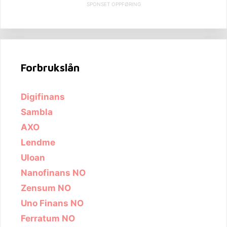
SPONSET OPPFØRING
Forbrukslån
Digifinans
Sambla
AXO
Lendme
Uloan
Nanofinans NO
Zensum NO
Uno Finans NO
Ferratum NO