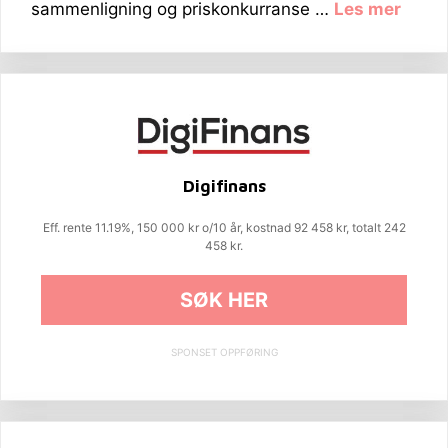
sammenligning og priskonkurranse …
Les mer
Digifinans
Eff. rente 11.19%, 150 000 kr o/10 år, kostnad 92 458 kr, totalt 242
458 kr.
SØK HER
SPONSET OPPFØRING