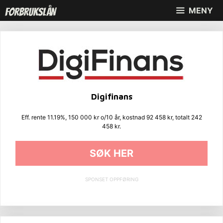
Hopp
MENY
til
innhold
Digifinans
Eff. rente 11.19%, 150 000 kr o/10 år, kostnad 92 458 kr, totalt 242
458 kr.
SØK HER
SPONSET OPPFØRING