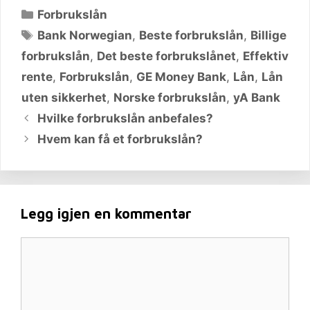
Kategorier
Forbrukslån
Stikkord
Bank Norwegian
,
Beste forbrukslån
,
Billige
forbrukslån
,
Det beste forbrukslånet
,
Effektiv
rente
,
Forbrukslån
,
GE Money Bank
,
Lån
,
Lån
uten sikkerhet
,
Norske forbrukslån
,
yA Bank
Hvilke forbrukslån anbefales?
Hvem kan få et forbrukslån?
Legg igjen en kommentar
Kommentar