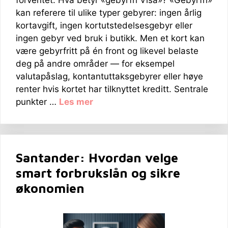
forventet. Hva betyr «gebyrfri Visa»? «Gebyrfri»
kan referere til ulike typer gebyrer: ingen årlig
kortavgift, ingen kortutstedelsesgebyr eller
ingen gebyr ved bruk i butikk. Men et kort kan
være gebyrfritt på én front og likevel belaste
deg på andre områder — for eksempel
valutapåslag, kontantuttaksgebyrer eller høye
renter hvis kortet har tilknyttet kreditt. Sentrale
punkter …
Les mer
Santander: Hvordan velge
smart forbrukslån og sikre
økonomien