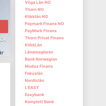
Viiga Lån NO
Thorn NO
Klikklån NO
Paymark Finans NO
PayMark Finans
Thorn Privat Finans
KlikkLån
Lånemegleren
Bank Norwegian
Modus Finans
Fokuslån
Nordiclån
L’EASY
Easybank
Komplett Bank