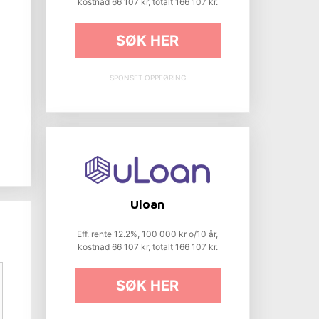
kostnad 66 107 kr, totalt 166 107 kr.
å
SØK HER
SPONSET OPPFØRING
Uloan
Eff. rente 12.2%, 100 000 kr o/10 år,
kostnad 66 107 kr, totalt 166 107 kr.
SØK HER