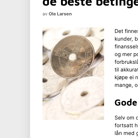
de beste beting
av
Ole Larsen
Det finne
kunder, b
finanssel
og mer p
forbruksl
til akkur
kjøpe ei 
mange, og
Gode 
Selv om 
fortsatt h
lån med g