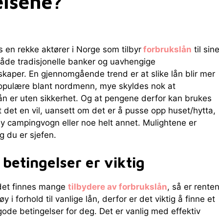
elsene?
s en rekke aktører i Norge som tilbyr
forbrukslån
til sin
åde tradisjonelle banker og uavhengige
skaper. En gjennomgående trend er at slike lån blir mer
opulære blant nordmenn, mye skyldes nok at
ån er uten sikkerhet. Og at pengene derfor kan brukes
at det en vil, uansett om det er å pusse opp huset/hytta,
ny campingvogn eller noe helt annet. Mulightene er
 du er sjefen.
betingelser er viktig
det finnes mange
tilbydere av forbrukslån
, så er rente
øy i forhold til vanlige lån, derfor er det viktig å finne et
ode betingelser for deg. Det er vanlig med effektiv