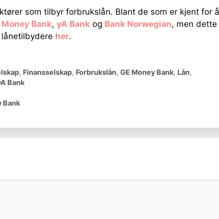
tører som tilbyr forbrukslån. Blant de som er kjent for 
 Money Bank
,
yA Bank
og
Bank Norwegian
, men dette
r lånetilbydere
her
.
elskap
,
Finansselskap
,
Forbrukslån
,
GE Money Bank
,
Lån
,
yA Bank
y Bank