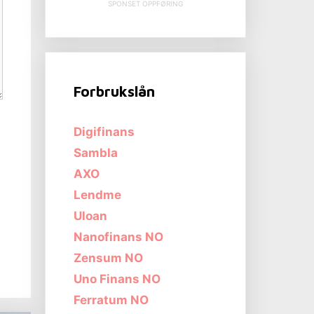
SPONSET OPPFØRING
Forbrukslån
Digifinans
Sambla
AXO
Lendme
Uloan
Nanofinans NO
Zensum NO
Uno Finans NO
Ferratum NO