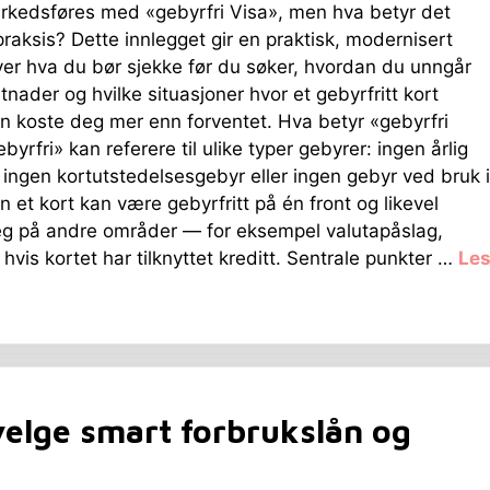
kedsføres med «gebyrfri Visa», men hva betyr det
 praksis? Dette innlegget gir en praktisk, modernisert
ver hva du bør sjekke før du søker, hvordan du unngår
stnader og hvilke situasjoner hvor et gebyrfritt kort
an koste deg mer enn forventet. Hva betyr «gebyrfri
yrfri» kan referere til ulike typer gebyrer: ingen årlig
, ingen kortutstedelsesgebyr eller ingen gebyr ved bruk i
n et kort kan være gebyrfritt på én front og likevel
eg på andre områder — for eksempel valutapåslag,
hvis kortet har tilknyttet kreditt. Sentrale punkter …
Le
elge smart forbrukslån og