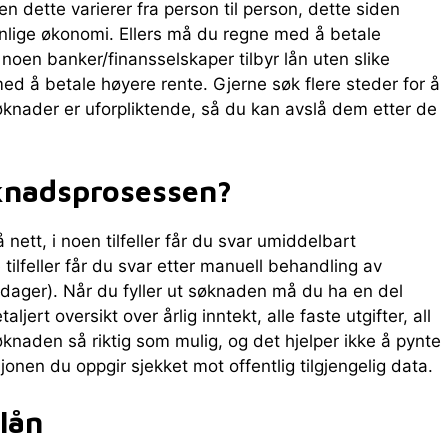
en dette varierer fra person til person, dette siden
nlige økonomi. Ellers må du regne med å betale
 noen banker/finansselskaper tilbyr lån uten slike
d å betale høyere rente. Gjerne søk flere steder for å
øknader er uforpliktende, så du kan avslå dem etter de
knadsprosessen?
 nett, i noen tilfeller får du svar umiddelbart
tilfeller får du svar etter manuell behandling av
edager). Når du fyller ut søknaden må du ha en del
ljert oversikt over årlig inntekt, alle faste utgifter, all
søknaden så riktig som mulig, og det hjelper ikke å pynte
onen du oppgir sjekket mot offentlig tilgjengelig data.
lån