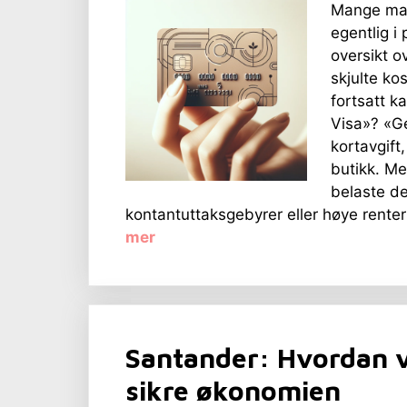
Mange mar
egentlig i
oversikt o
skjulte ko
fortsatt k
Visa»? «Geb
kortavgift
butikk. Me
belaste d
kontantuttaksgebyrer eller høye renter 
mer
Santander: Hvordan v
sikre økonomien