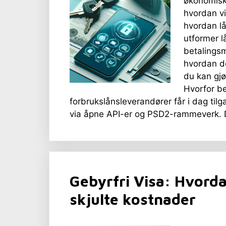
økonomisk
hvordan vi
hvordan lå
utformer l
betalingsm
hvordan de
du kan gjø
Hvorfor be
forbrukslånsleverandører får i dag tilg
via åpne API-er og PSD2-rammeverk. D
Gebyrfri Visa: Hvorda
skjulte kostnader