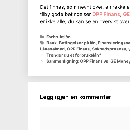
Det finnes, som nevnt over, en rekke ak
tilby gode betingelser
OPP Finans
,
GE
er ikke alle, du kan se en oversikt ove
Kategorier
Forbrukslån
Stikkord
Bank
,
Betingelser på lån
,
Finansieringss
Lånesøknad
,
OPP Finans
,
Søknadsprosess
,
Trenger du et forbrukslån?
Sammenligning: OPP Finans vs. GE Mone
Legg igjen en kommentar
Kommentar