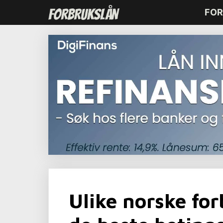
Hopp
FOR
til
innhold
Ulike norske for