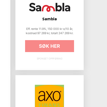
Sambla
e
Eff. rente 11.9%, 150 000 kr o/10 år,
kostnad 97 269 kr, totalt 247 269 kr.
SØK HER
SPONSET OPPFØRING
n