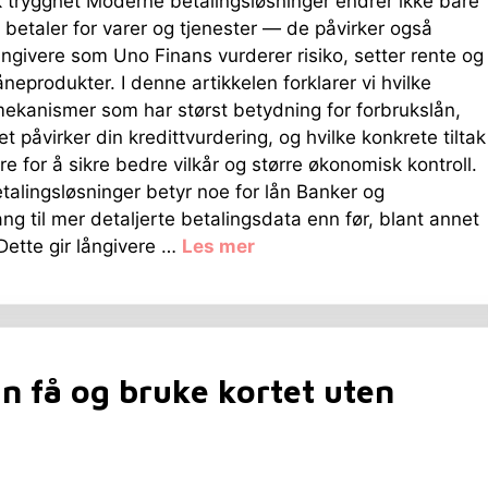
 trygghet Moderne betalingsløsninger endrer ikke bare
 betaler for varer og tjenester — de påvirker også
ngivere som Uno Finans vurderer risiko, setter rente og
åneprodukter. I denne artikkelen forklarer vi hvilke
ekanismer som har størst betydning for forbrukslån,
t påvirker din kredittvurdering, og hvilke konkrete tiltak
re for å sikre bedre vilkår og større økonomisk kontroll.
talingsløsninger betyr noe for lån Banker og
ang til mer detaljerte betalingsdata enn før, blant annet
ette gir långivere …
Les mer
n få og bruke kortet uten