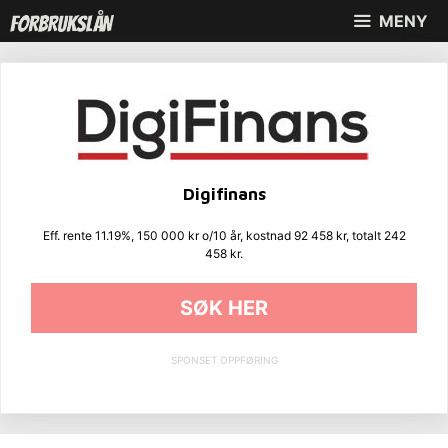
Hopp
MENY
til
innhold
Digifinans
Eff. rente 11.19%, 150 000 kr o/10 år, kostnad 92 458 kr, totalt 242
458 kr.
SØK HER
SPONSET OPPFØRING