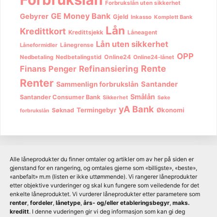
Forbrukslån uten sikkerhet
GE Money Bank
Gebyrer
Gjeld
Inkasso
Komplett Bank
Lån
Kredittkort
Kredittsjekk
Låneagent
Lån uten sikkerhet
Lånegrense
Låneformidler
OPP
Nedbetalingstid
Online24
Nedbetaling
Online24-lånet
Rente
Finans
Penger
Refinansiering
Renter
Sammenlign forbrukslån
Santander
Smålån
Santander Consumer Bank
Sikkerhet
Søke
yA Bank
Termingebyr
Økonomi
Søknad
forbrukslån
Alle låneprodukter du finner omtaler og artikler om av her på siden er
gjenstand for en rangering, og omtales gjerne som «billigste», «beste»,
«anbefalt» m.m (listen er ikke uttømmende). Vi rangerer låneprodukter
etter objektive vurderinger og skal kun fungere som veiledende for det
enkelte låneproduktet. Vi vurderer låneprodukter etter parametere som
renter
,
fordeler
,
lånetype
,
års- og/eller etableringsbegyr
,
maks.
kreditt
. I denne vuderingen gir vi deg informasjon som kan gi deg