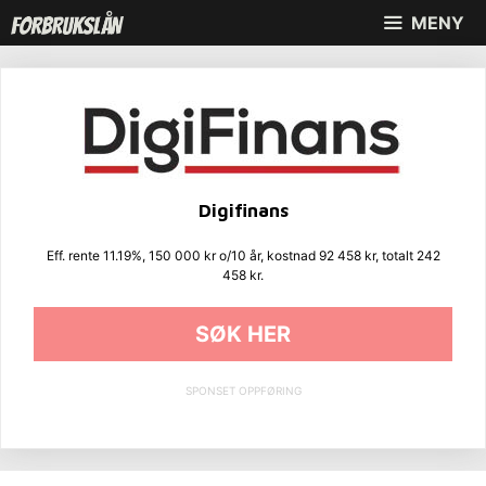
Hopp
MENY
til
innhold
Digifinans
Eff. rente 11.19%, 150 000 kr o/10 år, kostnad 92 458 kr, totalt 242
458 kr.
SØK HER
SPONSET OPPFØRING