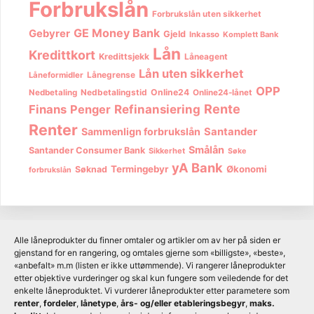
Forbrukslån
Forbrukslån uten sikkerhet
GE Money Bank
Gebyrer
Gjeld
Inkasso
Komplett Bank
Lån
Kredittkort
Kredittsjekk
Låneagent
Lån uten sikkerhet
Lånegrense
Låneformidler
OPP
Nedbetalingstid
Online24
Nedbetaling
Online24-lånet
Rente
Finans
Penger
Refinansiering
Renter
Sammenlign forbrukslån
Santander
Smålån
Santander Consumer Bank
Sikkerhet
Søke
yA Bank
Termingebyr
Økonomi
Søknad
forbrukslån
Alle låneprodukter du finner omtaler og artikler om av her på siden er
gjenstand for en rangering, og omtales gjerne som «billigste», «beste»,
«anbefalt» m.m (listen er ikke uttømmende). Vi rangerer låneprodukter
etter objektive vurderinger og skal kun fungere som veiledende for det
enkelte låneproduktet. Vi vurderer låneprodukter etter parametere som
renter
,
fordeler
,
lånetype
,
års- og/eller etableringsbegyr
,
maks.