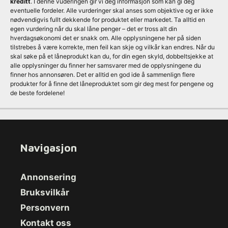
kreditt
. I denne vuderingen gir vi deg informasjon som kan gi deg
eventuelle fordeler. Alle vurderinger skal anses som objektive og er ikke
nødvendigvis fullt dekkende for produktet eller markedet. Ta alltid en
egen vurdering når du skal låne penger – det er tross alt din
hverdagsøkonomi det er snakk om. Alle opplysningene her på siden
tilstrebes å være korrekte, men feil kan skje og vilkår kan endres. Når du
skal søke på et låneprodukt kan du, for din egen skyld, dobbeltsjekke at
alle opplysninger du finner her samsvarer med de opplysningene du
finner hos annonsøren. Det er alltid en god ide å sammenlign flere
produkter for å finne det låneproduktet som gir deg mest for pengene og
de beste fordelene!
Navigasjon
Annonsering
Bruksvilkår
Personvern
Kontakt oss