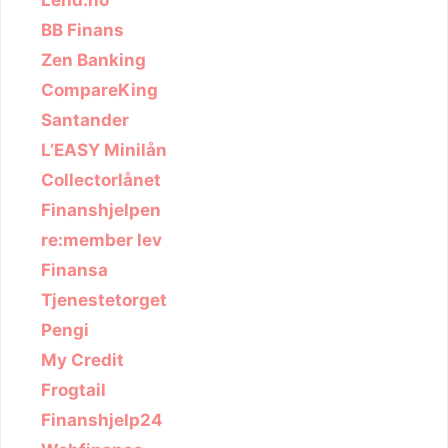
BB Finans
Zen Banking
CompareKing
Santander
L’EASY Minilån
Collectorlånet
Finanshjelpen
re:member lev
Finansa
Tjenestetorget
Pengi
My Credit
Frogtail
Finanshjelp24