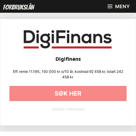
Hopp
MENY
til
innhold
Digifinans
Eff. rente 11.19%, 150 000 kr o/10 år, kostnad 92 458 kr, totalt 242
458 kr.
SØK HER
SPONSET OPPFØRING