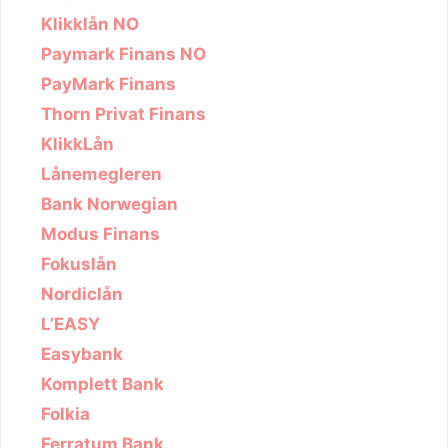
Klikklån NO
Paymark Finans NO
PayMark Finans
Thorn Privat Finans
KlikkLån
Lånemegleren
Bank Norwegian
Modus Finans
Fokuslån
Nordiclån
L’EASY
Easybank
Komplett Bank
Folkia
Ferratum Bank