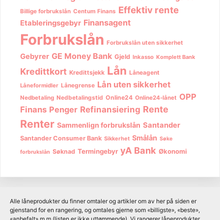
Effektiv rente
Billige forbrukslån
Centum Finans
Finansagent
Etableringsgebyr
Forbrukslån
Forbrukslån uten sikkerhet
GE Money Bank
Gebyrer
Gjeld
Inkasso
Komplett Bank
Lån
Kredittkort
Kredittsjekk
Låneagent
Lån uten sikkerhet
Lånegrense
Låneformidler
OPP
Nedbetalingstid
Online24
Nedbetaling
Online24-lånet
Rente
Finans
Penger
Refinansiering
Renter
Sammenlign forbrukslån
Santander
Smålån
Santander Consumer Bank
Sikkerhet
Søke
yA Bank
Termingebyr
Økonomi
Søknad
forbrukslån
Alle låneprodukter du finner omtaler og artikler om av her på siden er
gjenstand for en rangering, og omtales gjerne som «billigste», «beste»,
«anbefalt» m.m (listen er ikke uttømmende). Vi rangerer låneprodukter