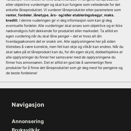
etter objektive vurderinger og skal kun fungere som veiledende for det
enkelte låneproduktet. Vi vurderer låneprodukter etter parametere som
renter
,
fordeler
,
lånetype
,
års- og/eller etableringsbegyr
,
maks.
kreditt
. I denne vuderingen gir vi deg informasjon som kan gi deg
eventuelle fordeler. Alle vurderinger skal anses som objektive og er ikke
nødvendigvis fullt dekkende for produktet eller markedet. Ta alltid en
egen vurdering når du skal låne penger – det er tross alt din
hverdagsøkonomi det er snakk om. Alle opplysningene her på siden
tilstrebes å være korrekte, men feil kan skje og vilkår kan endres. Når du
skal søke på et låneprodukt kan du, for din egen skyld, dobbeltsjekke at
alle opplysninger du finner her samsvarer med de opplysningene du
finner hos annonsøren. Det er alltid en god ide å sammenlign flere
produkter for å finne det låneproduktet som gir deg mest for pengene og
de beste fordelene!
Navigasjon
Annonsering
Bruksvilkår