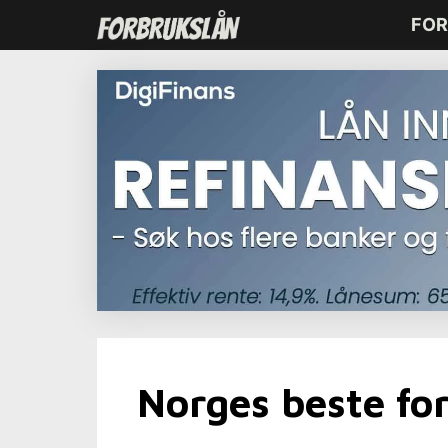
Hopp
FOR
til
innhold
Norges beste fo