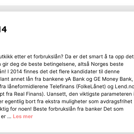
14
utkikk etter et forbrukslån? Da er det smart å ta opp det
 gir deg de beste betingelsene, altså Norges beste
ån! I 2014 finnes det det flere kandidater til denne
 blant annet lån fra bankene yA Bank og GE Money Bank,
fra låneformidlerene Telefinans (FolkeLånet) og Lend.n
pt fra Real Finans). Uansett, den viktigste parameteren 
er egentlig bort fra ekstra muligheter som avdragsfrihet
iktig for noen! Beste forbrukslån fra banker Det som
 er …
Les mer