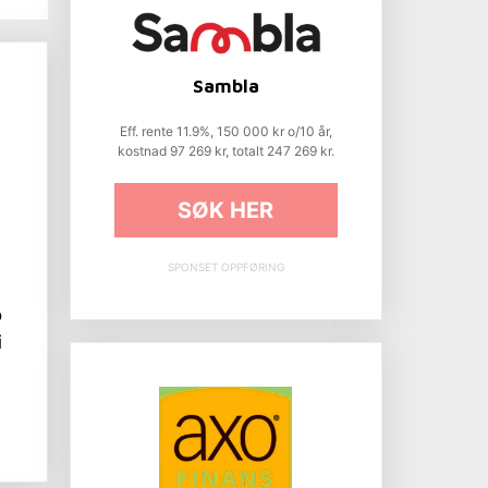
Sambla
Eff. rente 11.9%, 150 000 kr o/10 år,
kostnad 97 269 kr, totalt 247 269 kr.
SØK HER
SPONSET OPPFØRING
o
i