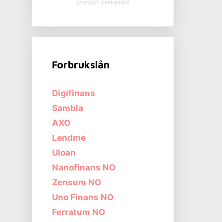
SPONSET OPPFØRING
Forbrukslån
Digifinans
Sambla
AXO
Lendme
Uloan
Nanofinans NO
Zensum NO
Uno Finans NO
Ferratum NO