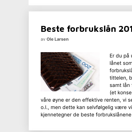
Beste forbrukslån 20
av
Ole Larsen
Er du på 
lånet som
forbruksl
tittelen,
samt lån 
(et konse
våre øyne er den effektive renten, vi s
o.l., men dette kan selvfølgelig være v
kjennetegner de beste forbrukslånene