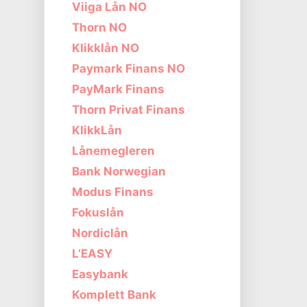
Viiga Lån NO
Thorn NO
Klikklån NO
Paymark Finans NO
PayMark Finans
Thorn Privat Finans
KlikkLån
Lånemegleren
Bank Norwegian
Modus Finans
Fokuslån
Nordiclån
L’EASY
Easybank
Komplett Bank