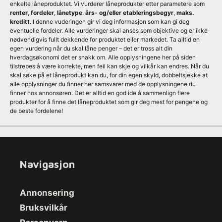
enkelte låneproduktet. Vi vurderer låneprodukter etter parametere som
renter
,
fordeler
,
lånetype
,
års- og/eller etableringsbegyr
,
maks.
kreditt
. I denne vuderingen gir vi deg informasjon som kan gi deg
eventuelle fordeler. Alle vurderinger skal anses som objektive og er ikke
nødvendigvis fullt dekkende for produktet eller markedet. Ta alltid en
egen vurdering når du skal låne penger – det er tross alt din
hverdagsøkonomi det er snakk om. Alle opplysningene her på siden
tilstrebes å være korrekte, men feil kan skje og vilkår kan endres. Når du
skal søke på et låneprodukt kan du, for din egen skyld, dobbeltsjekke at
alle opplysninger du finner her samsvarer med de opplysningene du
finner hos annonsøren. Det er alltid en god ide å sammenlign flere
produkter for å finne det låneproduktet som gir deg mest for pengene og
de beste fordelene!
Navigasjon
Annonsering
Bruksvilkår