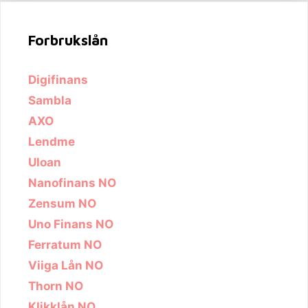
Forbrukslån
Digifinans
Sambla
AXO
Lendme
Uloan
Nanofinans NO
Zensum NO
Uno Finans NO
Ferratum NO
Viiga Lån NO
Thorn NO
Klikklån NO