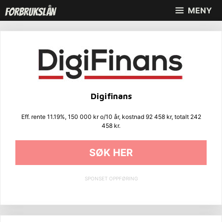
Hopp
MENY
til
innhold
Digifinans
Eff. rente 11.19%, 150 000 kr o/10 år, kostnad 92 458 kr, totalt 242
458 kr.
SØK HER
SPONSET OPPFØRING