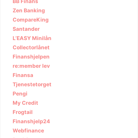
BB Finans
Zen Banking
CompareKing
Santander
L’EASY Minilån
Collectorlånet
Finanshjelpen
re:member lev
Finansa
Tjenestetorget
Pengi
My Credit
Frogtail
Finanshjelp24
Webfinance