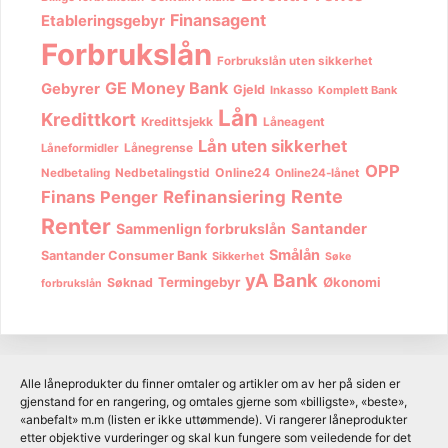
Finansagent
Etableringsgebyr
Forbrukslån
Forbrukslån uten sikkerhet
GE Money Bank
Gebyrer
Gjeld
Inkasso
Komplett Bank
Lån
Kredittkort
Kredittsjekk
Låneagent
Lån uten sikkerhet
Lånegrense
Låneformidler
OPP
Nedbetalingstid
Online24
Nedbetaling
Online24-lånet
Rente
Finans
Penger
Refinansiering
Renter
Sammenlign forbrukslån
Santander
Smålån
Santander Consumer Bank
Sikkerhet
Søke
yA Bank
Termingebyr
Økonomi
Søknad
forbrukslån
Alle låneprodukter du finner omtaler og artikler om av her på siden er
gjenstand for en rangering, og omtales gjerne som «billigste», «beste»,
«anbefalt» m.m (listen er ikke uttømmende). Vi rangerer låneprodukter
etter objektive vurderinger og skal kun fungere som veiledende for det