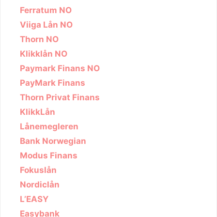
Ferratum NO
Viiga Lån NO
Thorn NO
Klikklån NO
Paymark Finans NO
PayMark Finans
Thorn Privat Finans
KlikkLån
Lånemegleren
Bank Norwegian
Modus Finans
Fokuslån
Nordiclån
L’EASY
Easybank