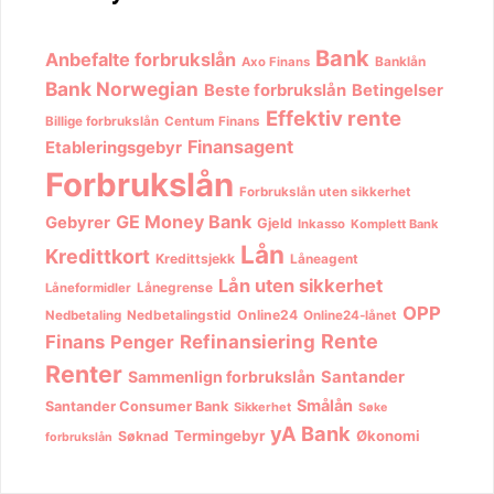
Bank
Anbefalte forbrukslån
Banklån
Axo Finans
Bank Norwegian
Beste forbrukslån
Betingelser
Effektiv rente
Billige forbrukslån
Centum Finans
Finansagent
Etableringsgebyr
Forbrukslån
Forbrukslån uten sikkerhet
GE Money Bank
Gebyrer
Gjeld
Inkasso
Komplett Bank
Lån
Kredittkort
Kredittsjekk
Låneagent
Lån uten sikkerhet
Lånegrense
Låneformidler
OPP
Nedbetalingstid
Online24
Nedbetaling
Online24-lånet
Rente
Finans
Penger
Refinansiering
Renter
Sammenlign forbrukslån
Santander
Smålån
Santander Consumer Bank
Sikkerhet
Søke
yA Bank
Termingebyr
Økonomi
Søknad
forbrukslån