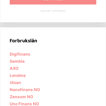
SPONSET OPPFØRING
Forbrukslån
Digifinans
Sambla
AXO
Lendme
Uloan
Nanofinans NO
Zensum NO
Uno Finans NO