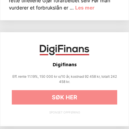
rette tilfellene Gjør forarbeidet selv Før man
vurderer et forbrukslån er …
Les mer
Digifinans
Eff. rente 11.19%, 150 000 kr o/10 år, kostnad 92 458 kr, totalt 242
458 kr.
SØK HER
SPONSET OPPFØRING