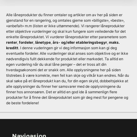
Alle låneprodukter du finner omtaler og artikler om av her på siden er
gjenstand for en rangering, og omtales gjerne som «billigste», «beste»,
«anbefalt» m.m (listen er ikke uttømmende). Vi rangerer låneprodukter
etter objektive vurderinger og skal kun fungere som veiledende for det
enkelte låneproduktet. Vi vurderer låneprodukter etter parametere som
renter
,
fordeler
,
lånetype
,
års- og/eller etableringsbegyr
,
maks.
kreditt
. I denne vuderingen gir vi deg informasjon som kan gi deg
eventuelle fordeler. Alle vurderinger skal anses som objektive og er ikke
nødvendigvis fullt dekkende for produktet eller markedet. Ta alltid en
egen vurdering når du skal låne penger – det er tross alt din
hverdagsøkonomi det er snakk om. Alle opplysningene her på siden
tilstrebes å være korrekte, men feil kan skje og vilkår kan endres. Når du
skal søke på et låneprodukt kan du, for din egen skyld, dobbeltsjekke at
alle opplysninger du finner her samsvarer med de opplysningene du
finner hos annonsøren. Det er alltid en god ide å sammenlign flere
produkter for å finne det låneproduktet som gir deg mest for pengene og
de beste fordelene!
Navigasjon