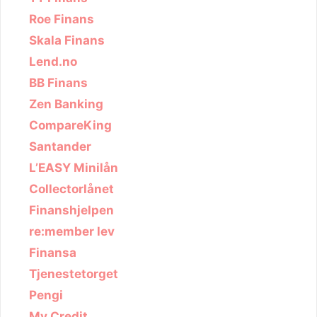
Roe Finans
Skala Finans
Lend.no
BB Finans
Zen Banking
CompareKing
Santander
L’EASY Minilån
Collectorlånet
Finanshjelpen
re:member lev
Finansa
Tjenestetorget
Pengi
My Credit