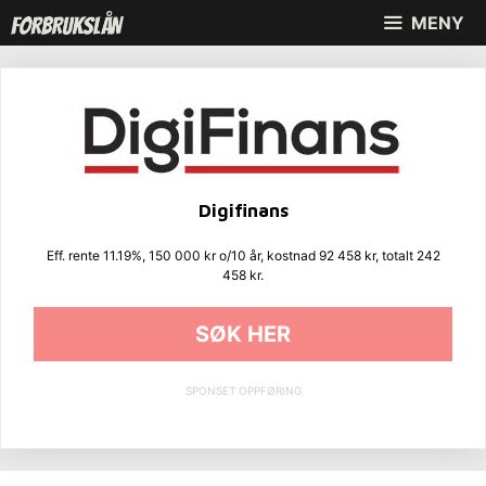
Hopp
MENY
til
innhold
Digifinans
Eff. rente 11.19%, 150 000 kr o/10 år, kostnad 92 458 kr, totalt 242
458 kr.
SØK HER
SPONSET OPPFØRING