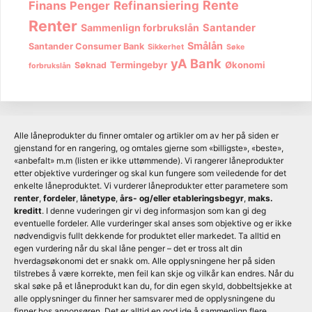
Rente
Finans
Penger
Refinansiering
Renter
Sammenlign forbrukslån
Santander
Smålån
Santander Consumer Bank
Sikkerhet
Søke
yA Bank
Termingebyr
Økonomi
Søknad
forbrukslån
Alle låneprodukter du finner omtaler og artikler om av her på siden er
gjenstand for en rangering, og omtales gjerne som «billigste», «beste»,
«anbefalt» m.m (listen er ikke uttømmende). Vi rangerer låneprodukter
etter objektive vurderinger og skal kun fungere som veiledende for det
enkelte låneproduktet. Vi vurderer låneprodukter etter parametere som
renter
,
fordeler
,
lånetype
,
års- og/eller etableringsbegyr
,
maks.
kreditt
. I denne vuderingen gir vi deg informasjon som kan gi deg
eventuelle fordeler. Alle vurderinger skal anses som objektive og er ikke
nødvendigvis fullt dekkende for produktet eller markedet. Ta alltid en
egen vurdering når du skal låne penger – det er tross alt din
hverdagsøkonomi det er snakk om. Alle opplysningene her på siden
tilstrebes å være korrekte, men feil kan skje og vilkår kan endres. Når du
skal søke på et låneprodukt kan du, for din egen skyld, dobbeltsjekke at
alle opplysninger du finner her samsvarer med de opplysningene du
finner hos annonsøren. Det er alltid en god ide å sammenlign flere