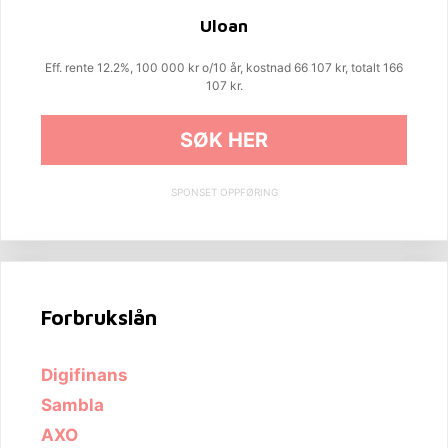
Uloan
Eff. rente 12.2%, 100 000 kr o/10 år, kostnad 66 107 kr, totalt 166
107 kr.
SØK HER
SPONSET OPPFØRING
Forbrukslån
Digifinans
Sambla
AXO