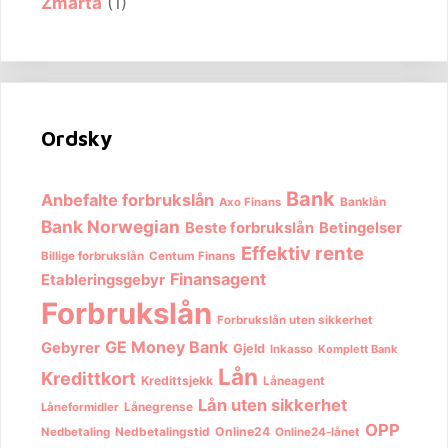
Zmarta
(1)
Ordsky
Bank
Anbefalte forbrukslån
Banklån
Axo Finans
Bank Norwegian
Beste forbrukslån
Betingelser
Effektiv rente
Billige forbrukslån
Centum Finans
Finansagent
Etableringsgebyr
Forbrukslån
Forbrukslån uten sikkerhet
GE Money Bank
Gebyrer
Gjeld
Inkasso
Komplett Bank
Lån
Kredittkort
Kredittsjekk
Låneagent
Lån uten sikkerhet
Lånegrense
Låneformidler
OPP
Nedbetalingstid
Online24
Nedbetaling
Online24-lånet