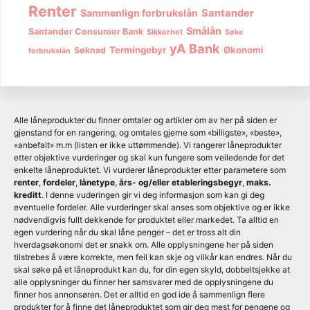
Renter
Sammenlign forbrukslån
Santander
Smålån
Santander Consumer Bank
Sikkerhet
Søke
yA Bank
Termingebyr
Økonomi
Søknad
forbrukslån
Alle låneprodukter du finner omtaler og artikler om av her på siden er
gjenstand for en rangering, og omtales gjerne som «billigste», «beste»,
«anbefalt» m.m (listen er ikke uttømmende). Vi rangerer låneprodukter
etter objektive vurderinger og skal kun fungere som veiledende for det
enkelte låneproduktet. Vi vurderer låneprodukter etter parametere som
renter
,
fordeler
,
lånetype
,
års- og/eller etableringsbegyr
,
maks.
kreditt
. I denne vuderingen gir vi deg informasjon som kan gi deg
eventuelle fordeler. Alle vurderinger skal anses som objektive og er ikke
nødvendigvis fullt dekkende for produktet eller markedet. Ta alltid en
egen vurdering når du skal låne penger – det er tross alt din
hverdagsøkonomi det er snakk om. Alle opplysningene her på siden
tilstrebes å være korrekte, men feil kan skje og vilkår kan endres. Når du
skal søke på et låneprodukt kan du, for din egen skyld, dobbeltsjekke at
alle opplysninger du finner her samsvarer med de opplysningene du
finner hos annonsøren. Det er alltid en god ide å sammenlign flere
produkter for å finne det låneproduktet som gir deg mest for pengene og