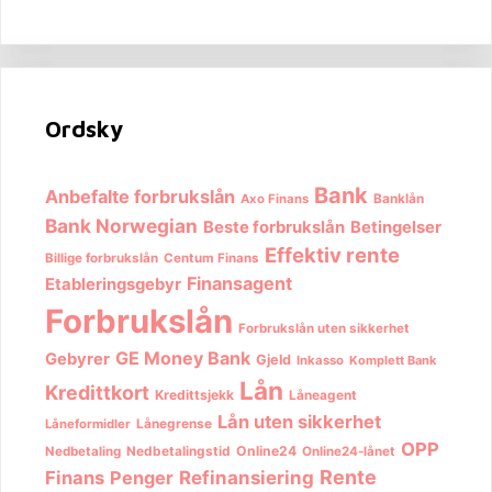
Ordsky
Bank
Anbefalte forbrukslån
Banklån
Axo Finans
Bank Norwegian
Beste forbrukslån
Betingelser
Effektiv rente
Billige forbrukslån
Centum Finans
Finansagent
Etableringsgebyr
Forbrukslån
Forbrukslån uten sikkerhet
GE Money Bank
Gebyrer
Gjeld
Inkasso
Komplett Bank
Lån
Kredittkort
Kredittsjekk
Låneagent
Lån uten sikkerhet
Lånegrense
Låneformidler
OPP
Nedbetalingstid
Online24
Nedbetaling
Online24-lånet
Rente
Finans
Penger
Refinansiering