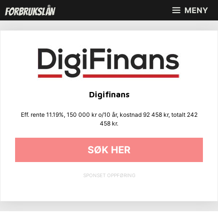
Hopp
MENY
til
innhold
Digifinans
Eff. rente 11.19%, 150 000 kr o/10 år, kostnad 92 458 kr, totalt 242
458 kr.
SØK HER
SPONSET OPPFØRING