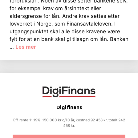
forbrukslån. Noen av disse setter bankene selv,
for eksempel krav om årsinntekt eller
aldersgrense for lån. Andre krav settes etter
lovverket i Norge, som Finansavtaleloven. I
utgangspunktet skal alle disse kravene være
fylt for at en bank skal gi tilsagn om lån. Banken
…
Les mer
Digifinans
Eff. rente 11.19%, 150 000 kr o/10 år, kostnad 92 458 kr, totalt 242
458 kr.