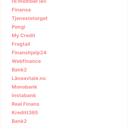
re:member lev
Finansa
Tjenestetorget
Pengi
My Credit
Frogtail
Finanshjelp24
Webfinance
Bank2
Låneavtale.no
Monobank
Instabank
Real Finans
Kreditt365
Bank2