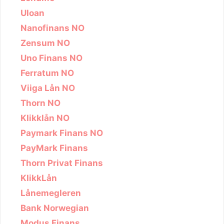
Uloan
Nanofinans NO
Zensum NO
Uno Finans NO
Ferratum NO
Viiga Lån NO
Thorn NO
Klikklån NO
Paymark Finans NO
PayMark Finans
Thorn Privat Finans
KlikkLån
Lånemegleren
Bank Norwegian
Modus Finans