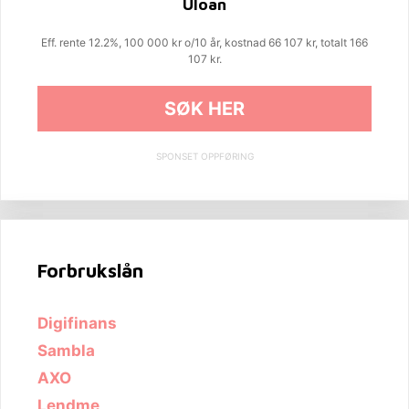
Uloan
Eff. rente 12.2%, 100 000 kr o/10 år, kostnad 66 107 kr, totalt 166
107 kr.
SØK HER
SPONSET OPPFØRING
Forbrukslån
Digifinans
Sambla
AXO
Lendme