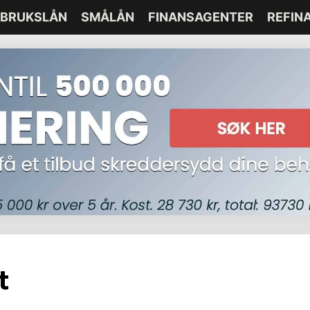
BRUKSLÅN
SMÅLÅN
FINANSAGENTER
REFIN
t