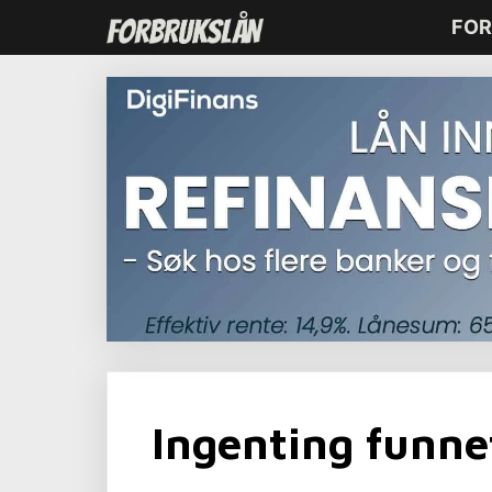
Hopp
FOR
til
innhold
Ingenting funne