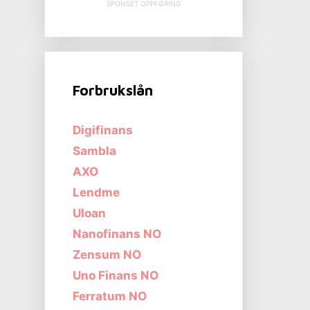
SPONSET OPPFØRING
Forbrukslån
Digifinans
Sambla
AXO
Lendme
Uloan
Nanofinans NO
Zensum NO
Uno Finans NO
Ferratum NO