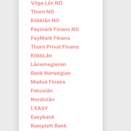
Viiga Lån NO
Thorn NO
Klikklån NO
Paymark Finans NO
PayMark Finans
Thorn Privat Finans
KlikkLån
Lånemegleren
Bank Norwegian
Modus Finans
Fokuslån
Nordiclån
L’EASY
Easybank
Komplett Bank