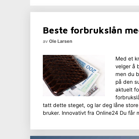
Beste forbrukslån med
av
Ole Larsen
Med et kr
velger å 
men du be
på den s
aktuelt f
forbruksl
tatt dette steget, og lar deg låne st
bruker. Innovativt fra Online24 Du få