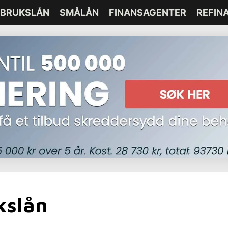
BRUKSLÅN
SMÅLÅN
FINANSAGENTER
REFIN
kslån