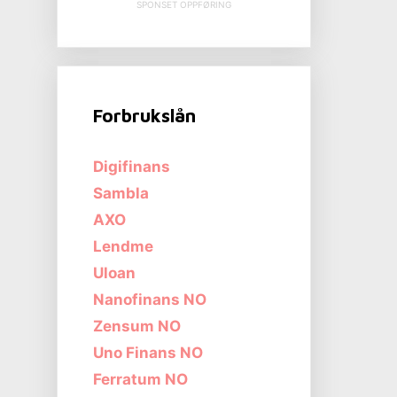
SPONSET OPPFØRING
Forbrukslån
Digifinans
Sambla
AXO
Lendme
Uloan
Nanofinans NO
Zensum NO
Uno Finans NO
Ferratum NO