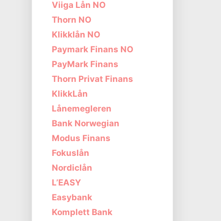
Viiga Lån NO
Thorn NO
Klikklån NO
Paymark Finans NO
PayMark Finans
Thorn Privat Finans
KlikkLån
Lånemegleren
Bank Norwegian
Modus Finans
Fokuslån
Nordiclån
L’EASY
Easybank
Komplett Bank