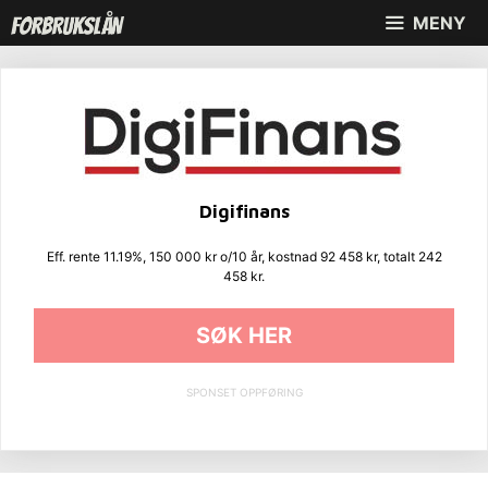
Hopp
MENY
til
innhold
Digifinans
Eff. rente 11.19%, 150 000 kr o/10 år, kostnad 92 458 kr, totalt 242
458 kr.
SØK HER
SPONSET OPPFØRING