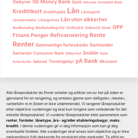
GE Money Bank
Gebyrer
Gjeld
Inkasso
Komplett Bank
Lån
Kredittkort
Kredittsjekk
Låneagent
Lån uten sikkerhet
Lånegrense
Låneformidler
OPP
Nedbetalingstid
Online24
Nedbetaling
Online24-lånet
Rente
Finans
Penger
Refinansiering
Renter
Sammenlign forbrukslån
Santander
Smålån
Santander Consumer Bank
Sikkerhet
Søke
yA Bank
Termingebyr
Økonomi
Søknad
forbrukslån
Alle låneprodukter du finner omtaler og artikler om av her på siden er
gjenstand for en rangering, og omtales gjerne som «billigste», «beste»,
«anbefalt» m.m (listen er ikke uttømmende). Vi rangerer låneprodukter
etter objektive vurderinger og skal kun fungere som veiledende for det
enkelte låneproduktet. Vi vurderer låneprodukter etter parametere som
renter
,
fordeler
,
lånetype
,
års- og/eller etableringsbegyr
,
maks.
kreditt
. I denne vuderingen gir vi deg informasjon som kan gi deg
eventuelle fordeler. Alle vurderinger skal anses som objektive og er ikke
nødvendigvis fullt dekkende for produktet eller markedet. Ta alltid en