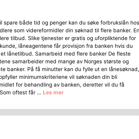
il spare både tid og penger kan du søke forbrukslån ho
dlere som videreformidler din søknad til flere banker. E
ere tilbud. Slike tjenester er gratis og uforpliktende for
unde, låneagentene får provisjon fra banken hvis du
på et lånetilbud. Samarbeid med flere banker De fleste
tene samarbeider med mange av Norges største og
te banker. På få minutter kan du fylle ut en lånesøknad
ppfyller minimumskriteriene vil søknaden din bli
midlet for behandling av banken, deretter vil du få
. Som oftest får …
Les mer