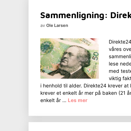
Sammenligning: Direk
av
Ole Larsen
Direkte24
våres ove
sammenlig
lese ned
med test
viktig fak
i henhold til alder. Direkte24 krever a
krever et enkelt år mer på baken (21 år
enkelt år …
Les mer