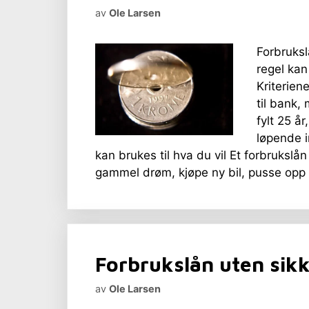
av
Ole Larsen
Forbruksl
regel kan
Kriteriene
til bank,
fylt 25 å
løpende i
kan brukes til hva du vil Et forbrukslån
gammel drøm, kjøpe ny bil, pusse opp 
Forbrukslån uten sik
av
Ole Larsen