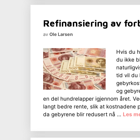
Refinansiering av for
av
Ole Larsen
Hvis du h
du ikke bl
naturligv
tid vil d
gebyrkost
og gebyre
en del hundrelapper igjennom året. Ved
langt bedre rente, slik at kostnadene 
da gebyrene blir redusert nå …
Les m