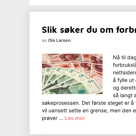
Slik søker du om forb
av
Ole Larsen
Nå til da
forbrukslå
nettsiden
å fylle u
og deret
så langt 
søkeprosessen. Det første steget er å 
vil uansett sette en grense, men den er
prøver …
Les mer