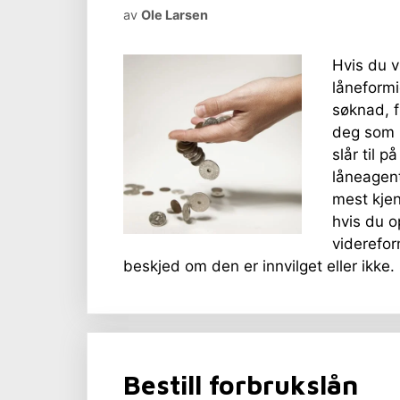
av
Ole Larsen
Hvis du v
låneformi
søknad, fl
deg som k
slår til 
låneagen
mest kjen
hvis du o
viderefor
beskjed om den er innvilget eller ikke
Bestill forbrukslån