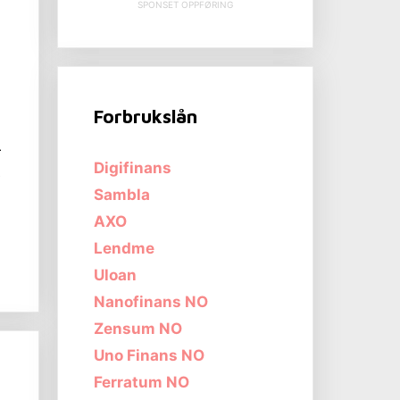
SPONSET OPPFØRING
Forbrukslån
r
Digifinans
e
Sambla
AXO
Lendme
Uloan
Nanofinans NO
Zensum NO
Uno Finans NO
Ferratum NO