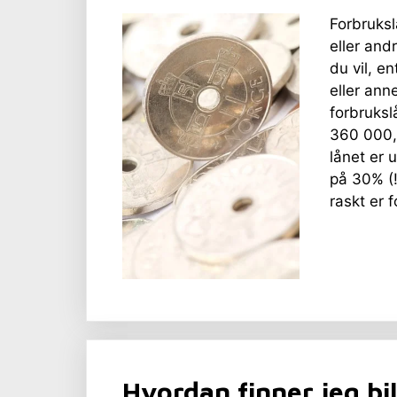
Forbruksl
eller and
du vil, e
eller ann
forbruksl
360 000, 
lånet er u
på 30% (!
raskt er 
Hvordan finner jeg bi