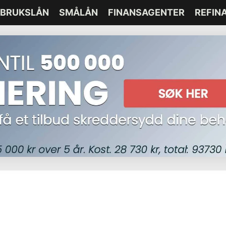
BRUKSLÅN
SMÅLÅN
FINANSAGENTER
REFIN