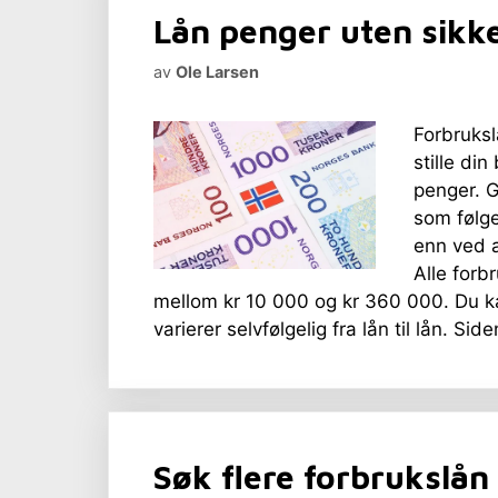
Lån penger uten sikk
av
Ole Larsen
Forbruksl
stille din
penger. G
som følg
enn ved a
Alle forb
mellom kr 10 000 og kr 360 000. Du ka
varierer selvfølgelig fra lån til lån. Si
Søk flere forbrukslån