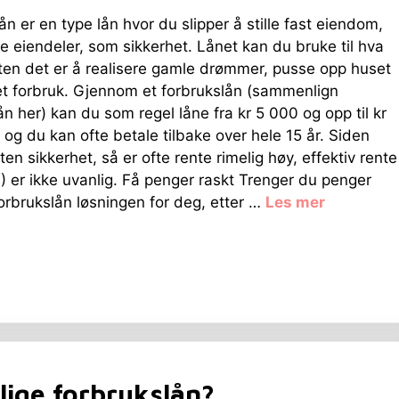
ån er en type lån hvor du slipper å stille fast eiendom,
re eiendeler, som sikkerhet. Lånet kan du bruke til hva
nten det er å realisere gamle drømmer, pusse opp huset
et forbruk. Gjennom et forbrukslån (sammenlign
ån her) kan du som regel låne fra kr 5 000 og opp til kr
og du kan ofte betale tilbake over hele 15 år. Siden
ten sikkerhet, så er ofte rente rimelig høy, effektiv rente
) er ikke uvanlig. Få penger raskt Trenger du penger
forbrukslån løsningen for deg, etter …
Les mer
llige forbrukslån?