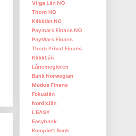
Viiga Lån NO
Thorn NO
Klikklån NO
s
n
Paymark Finans NO
PayMark Finans
Thorn Privat Finans
KlikkLån
Lånemegleren
,
Bank Norwegian
Modus Finans
Fokuslån
Nordiclån
L’EASY
Easybank
Komplett Bank