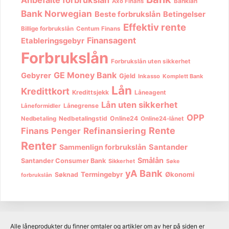
Banklån
Axo Finans
Bank Norwegian
Beste forbrukslån
Betingelser
Effektiv rente
Billige forbrukslån
Centum Finans
Finansagent
Etableringsgebyr
Forbrukslån
Forbrukslån uten sikkerhet
GE Money Bank
Gebyrer
Gjeld
Inkasso
Komplett Bank
Lån
Kredittkort
Kredittsjekk
Låneagent
Lån uten sikkerhet
Lånegrense
Låneformidler
OPP
Nedbetalingstid
Online24
Nedbetaling
Online24-lånet
Rente
Finans
Penger
Refinansiering
Renter
Sammenlign forbrukslån
Santander
Smålån
Santander Consumer Bank
Sikkerhet
Søke
yA Bank
Termingebyr
Økonomi
Søknad
forbrukslån
Alle låneprodukter du finner omtaler og artikler om av her på siden er