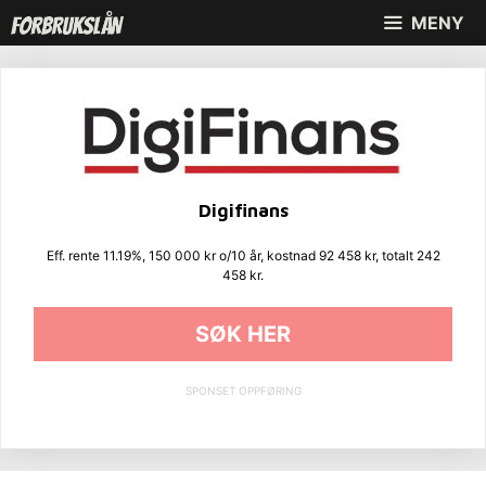
Hopp
MENY
til
innhold
Digifinans
Eff. rente 11.19%, 150 000 kr o/10 år, kostnad 92 458 kr, totalt 242
458 kr.
SØK HER
SPONSET OPPFØRING