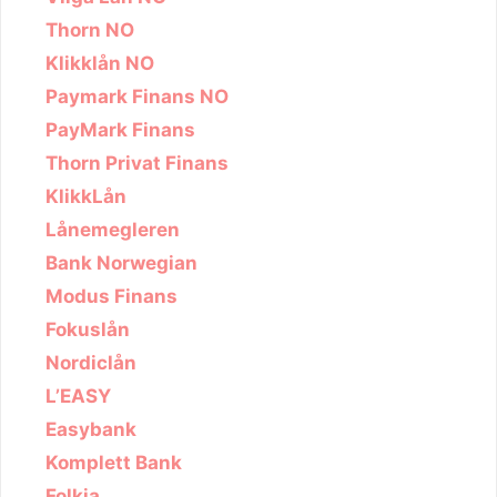
Thorn NO
Klikklån NO
Paymark Finans NO
PayMark Finans
Thorn Privat Finans
KlikkLån
Lånemegleren
Bank Norwegian
Modus Finans
Fokuslån
Nordiclån
L’EASY
Easybank
Komplett Bank
Folkia