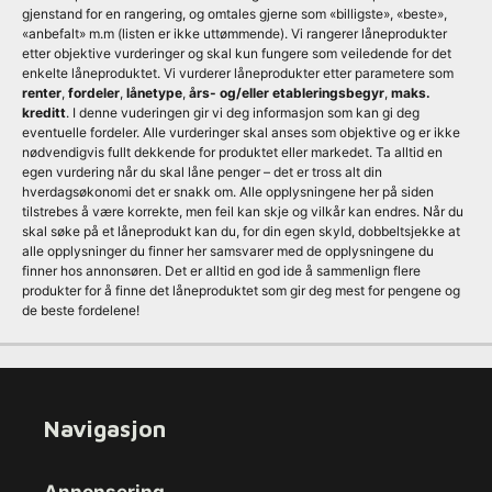
gjenstand for en rangering, og omtales gjerne som «billigste», «beste»,
«anbefalt» m.m (listen er ikke uttømmende). Vi rangerer låneprodukter
etter objektive vurderinger og skal kun fungere som veiledende for det
enkelte låneproduktet. Vi vurderer låneprodukter etter parametere som
renter
,
fordeler
,
lånetype
,
års- og/eller etableringsbegyr
,
maks.
kreditt
. I denne vuderingen gir vi deg informasjon som kan gi deg
eventuelle fordeler. Alle vurderinger skal anses som objektive og er ikke
nødvendigvis fullt dekkende for produktet eller markedet. Ta alltid en
egen vurdering når du skal låne penger – det er tross alt din
hverdagsøkonomi det er snakk om. Alle opplysningene her på siden
tilstrebes å være korrekte, men feil kan skje og vilkår kan endres. Når du
skal søke på et låneprodukt kan du, for din egen skyld, dobbeltsjekke at
alle opplysninger du finner her samsvarer med de opplysningene du
finner hos annonsøren. Det er alltid en god ide å sammenlign flere
produkter for å finne det låneproduktet som gir deg mest for pengene og
de beste fordelene!
Navigasjon
Annonsering