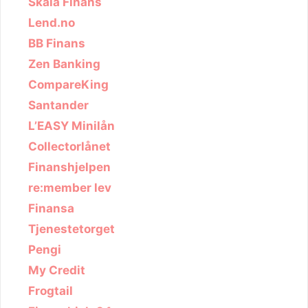
Skala Finans
Lend.no
BB Finans
Zen Banking
CompareKing
Santander
L’EASY Minilån
Collectorlånet
Finanshjelpen
re:member lev
Finansa
Tjenestetorget
Pengi
My Credit
Frogtail