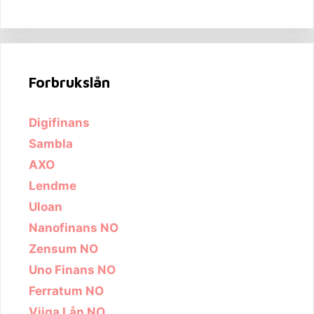
Forbrukslån
Digifinans
Sambla
AXO
Lendme
Uloan
Nanofinans NO
Zensum NO
Uno Finans NO
Ferratum NO
Viiga Lån NO