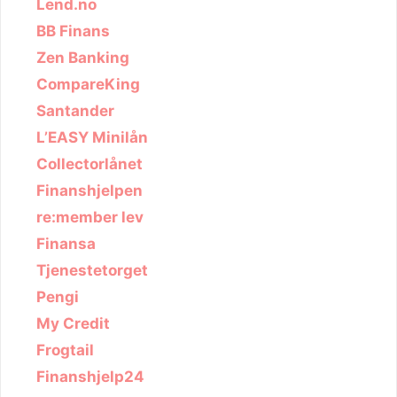
Lend.no
BB Finans
Zen Banking
CompareKing
Santander
L’EASY Minilån
Collectorlånet
Finanshjelpen
re:member lev
Finansa
Tjenestetorget
Pengi
My Credit
Frogtail
Finanshjelp24