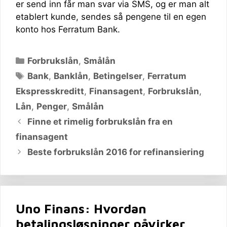
er send inn får man svar via SMS, og er man alt
etablert kunde, sendes så pengene til en egen
konto hos Ferratum Bank.
Kategorier
Forbrukslån
,
Smålån
Stikkord
Bank
,
Banklån
,
Betingelser
,
Ferratum
Ekspresskreditt
,
Finansagent
,
Forbrukslån
,
Lån
,
Penger
,
Smålån
Finne et rimelig forbrukslån fra en
finansagent
Beste forbrukslån 2016 for refinansiering
Uno Finans: Hvordan
betalingsløsninger påvirker