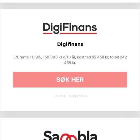
Digifinans
Eff. rente 11.19%, 150 000 kr o/10 år, kostnad 92 458 kr, totalt 242
458 kr.
SØK HER
SPONSET OPPFØRING