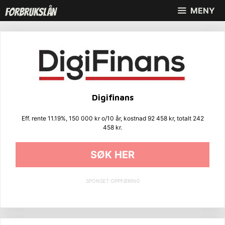
Hopp
MENY
til
innhold
Digifinans
Eff. rente 11.19%, 150 000 kr o/10 år, kostnad 92 458 kr, totalt 242
458 kr.
SØK HER
SPONSET OPPFØRING