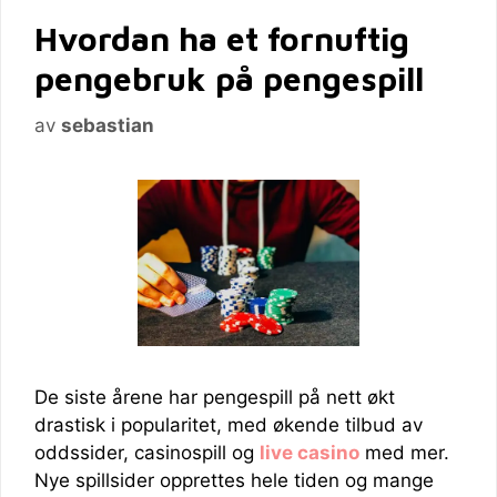
Hvordan ha et fornuftig
pengebruk på pengespill
av
sebastian
De siste årene har pengespill på nett økt
drastisk i popularitet, med økende tilbud av
oddssider, casinospill og
live casino
med mer.
Nye spillsider opprettes hele tiden og mange