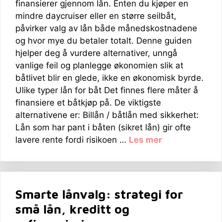
finansierer gjennom lån. Enten du kjøper en
mindre daycruiser eller en større seilbåt,
påvirker valg av lån både månedskostnadene
og hvor mye du betaler totalt. Denne guiden
hjelper deg å vurdere alternativer, unngå
vanlige feil og planlegge økonomien slik at
båtlivet blir en glede, ikke en økonomisk byrde.
Ulike typer lån for båt Det finnes flere måter å
finansiere et båtkjøp på. De viktigste
alternativene er: Billån / båtlån med sikkerhet:
Lån som har pant i båten (sikret lån) gir ofte
lavere rente fordi risikoen …
Les mer
Smarte lånvalg: strategi for
små lån, kreditt og