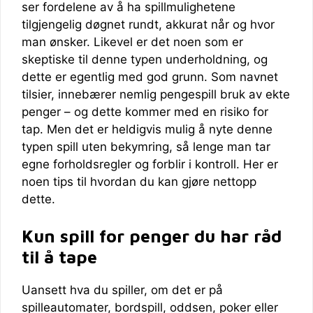
ser fordelene av å ha spillmulighetene
tilgjengelig døgnet rundt, akkurat når og hvor
man ønsker. Likevel er det noen som er
skeptiske til denne typen underholdning, og
dette er egentlig med god grunn. Som navnet
tilsier, innebærer nemlig pengespill bruk av ekte
penger – og dette kommer med en risiko for
tap. Men det er heldigvis mulig å nyte denne
typen spill uten bekymring, så lenge man tar
egne forholdsregler og forblir i kontroll. Her er
noen tips til hvordan du kan gjøre nettopp
dette.
Kun spill for penger du har råd
til å tape
Uansett hva du spiller, om det er på
spilleautomater, bordspill, oddsen, poker eller