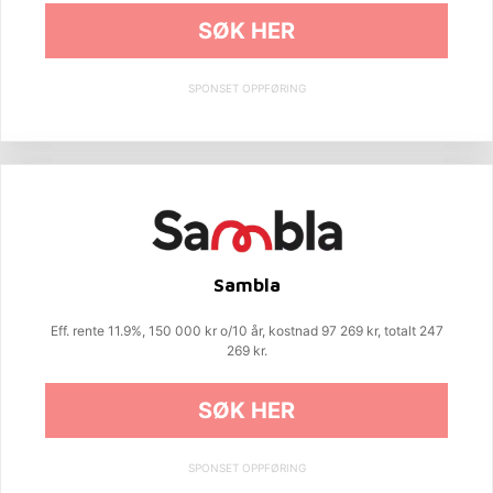
SØK HER
SPONSET OPPFØRING
Sambla
Eff. rente 11.9%, 150 000 kr o/10 år, kostnad 97 269 kr, totalt 247
269 kr.
SØK HER
SPONSET OPPFØRING