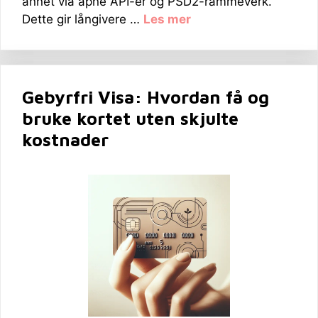
annet via åpne API-er og PSD2-rammeverk.
Dette gir långivere …
Les mer
Gebyrfri Visa: Hvordan få og
bruke kortet uten skjulte
kostnader