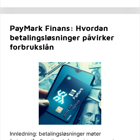
PayMark Finans: Hvordan
betalingsløsninger påvirker
forbrukslån
Innledning: betalingsløsninger møter