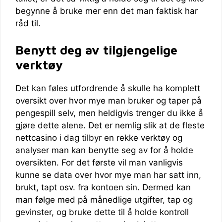
begynne å bruke mer enn det man faktisk har
råd til.
Benytt deg av tilgjengelige
verktøy
Det kan føles utfordrende å skulle ha komplett
oversikt over hvor mye man bruker og taper på
pengespill selv, men heldigvis trenger du ikke å
gjøre dette alene. Det er nemlig slik at de fleste
nettcasino i dag tilbyr en rekke verktøy og
analyser man kan benytte seg av for å holde
oversikten. For det første vil man vanligvis
kunne se data over hvor mye man har satt inn,
brukt, tapt osv. fra kontoen sin. Dermed kan
man følge med på månedlige utgifter, tap og
gevinster, og bruke dette til å holde kontroll