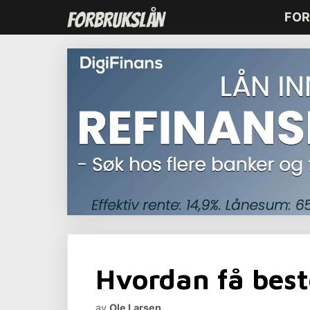
Hopp
FOR
til
innhold
Hvordan få best
av
Ole Larsen