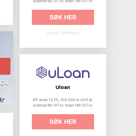
kostnad 66 107 kr, totalt 166 107 kr.
SØK HER
SPONSET OPPFØRING
Uloan
Eff. rente 12.2%, 100 000 kr o/10 år,
kostnad 66 107 kr, totalt 166 107 kr.
SØK HER