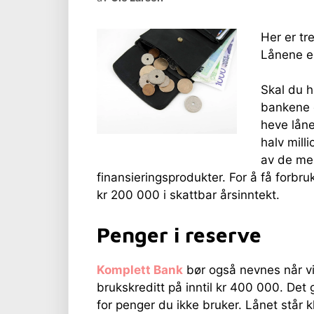
Her er tr
Lånene er
Skal du h
bankene d
heve låne
halv mill
av de me
finansieringsprodukter. For å få forbr
kr 200 000 i skattbar årsinntekt.
Penger i reserve
Komplett Bank
bør også nevnes når vi 
brukskreditt på inntil kr 400 000. Det 
for penger du ikke bruker. Lånet står k