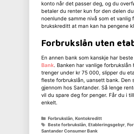
konto når det passer deg, og du overf
betaler du renter kun for den delen du
noenlunde samme nivå som et vanlig f
brukskreditt at man kan ha pengene kl
Forbrukslån uten eta
En annen bank som kanskje har beste f
Bank
. Banken har vanlige forbrukslån h
trenger under kr 75 000, slipper du et
fleste forbrukslån, uansett bank. Den
gjennom hos Santander. Så lenge ren
vil du spare deg for penger. Får du i t
enkelt.
Kategorier
Forbrukslån
,
Kontokreditt
Stikkord
Beste forbrukslån
,
Etableringsgebyr
,
For
Santander Consumer Bank