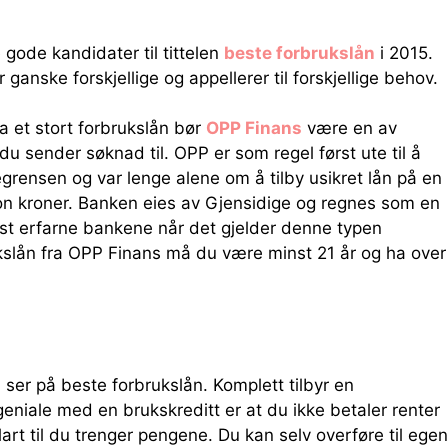
e gode kandidater til tittelen
beste forbrukslån
i 2015.
 ganske forskjellige og appellerer til forskjellige behov.
a et stort forbrukslån bør
OPP Finans
være en av
u sender søknad til. OPP er som regel først ute til å
grensen og var lenge alene om å tilby usikret lån på en
ion kroner. Banken eies av Gjensidige og regnes som en
st erfarne bankene når det gjelder denne typen
ukslån fra OPP Finans må du være minst 21 år og ha over
ser på beste forbrukslån. Komplett tilbyr en
geniale med en brukskreditt er at du ikke betaler renter
lart til du trenger pengene. Du kan selv overføre til egen