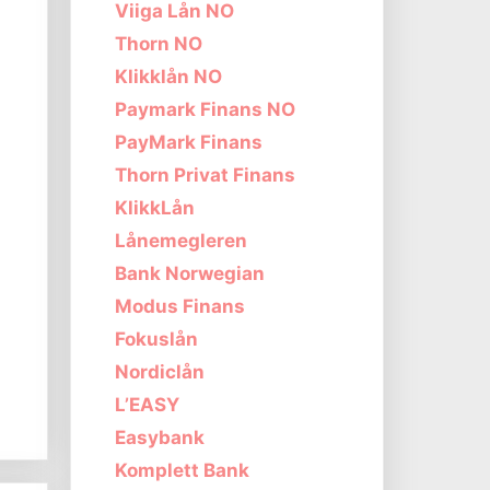
Viiga Lån NO
Thorn NO
Klikklån NO
Paymark Finans NO
PayMark Finans
Thorn Privat Finans
KlikkLån
Lånemegleren
Bank Norwegian
Modus Finans
Fokuslån
Nordiclån
s
L’EASY
Easybank
Komplett Bank