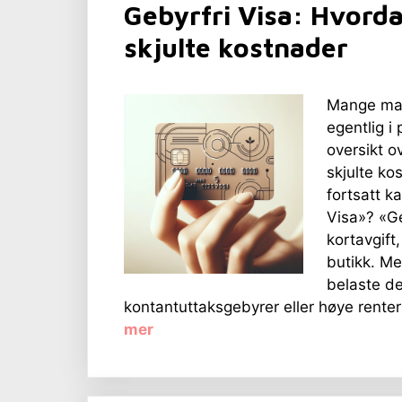
Gebyrfri Visa: Hvorda
skjulte kostnader
Mange mar
egentlig i
oversikt o
skjulte ko
fortsatt k
Visa»? «Geb
kortavgift
butikk. Me
belaste d
kontantuttaksgebyrer eller høye renter 
mer