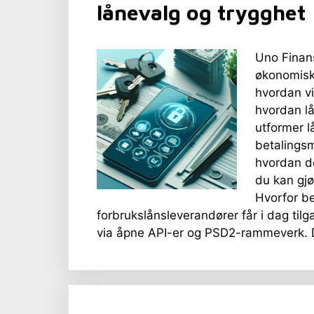
lånevalg og trygghet
Uno Finans
økonomisk
hvordan vi
hvordan lå
utformer l
betalingsm
hvordan de
du kan gjø
Hvorfor be
forbrukslånsleverandører får i dag tilg
via åpne API-er og PSD2-rammeverk. D