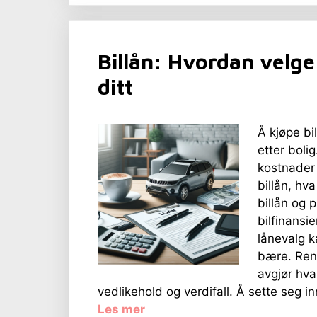
Billån: Hvordan velge 
ditt
Å kjøpe bi
etter boli
kostnader 
billån, hva
billån og 
bilfinansie
lånevalg k
bære. Rent
avgjør hva 
vedlikehold og verdifall. Å sette seg in
Les mer