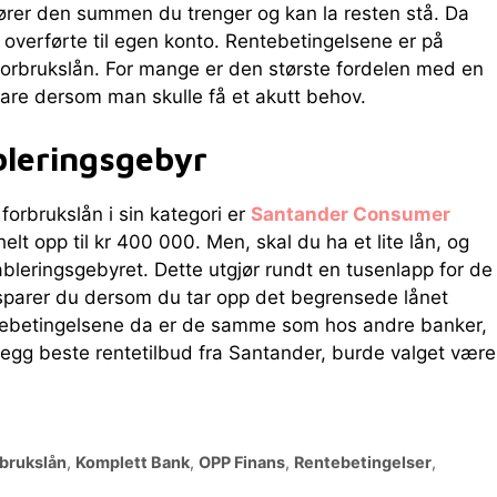
ører den summen du trenger og kan la resten stå. Da
 overførte til egen konto. Rentebetingelsene er på
orbrukslån. For mange er den største fordelen med en
are dersom man skulle få et akutt behov.
bleringsgebyr
orbrukslån i sin kategori er
Santander Consumer
elt opp til kr 400 000. Men, skal du ha et lite lån, og
ableringsgebyret. Dette utgjør rundt en tusenlapp for de
 sparer du dersom du tar opp det begrensede lånet
tebetingelsene da er de samme som hos andre banker,
illegg beste rentetilbud fra Santander, burde valget være
brukslån
,
Komplett Bank
,
OPP Finans
,
Rentebetingelser
,