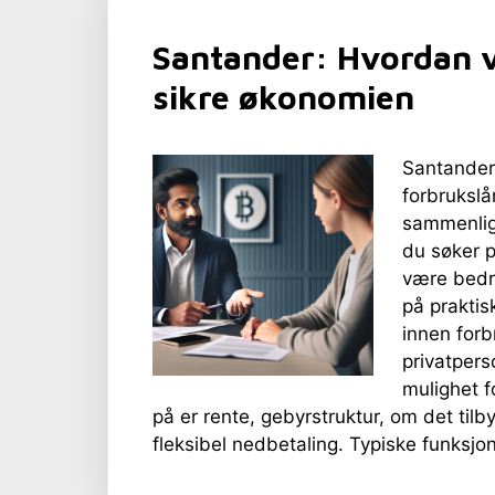
Santander: Hvordan v
sikre økonomien
Santander
forbrukslå
sammenlig
du søker p
være bedre
på praktis
innen forb
privatpers
mulighet 
på er rente, gebyrstruktur, om det tilby
fleksibel nedbetaling. Typiske funksj