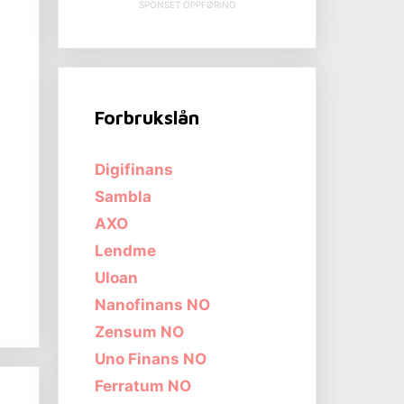
SPONSET OPPFØRING
Forbrukslån
Digifinans
Sambla
AXO
Lendme
Uloan
Nanofinans NO
Zensum NO
Uno Finans NO
Ferratum NO