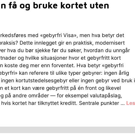
n få og bruke kortet uten
kedsføres med «gebyrfri Visa», men hva betyr det
 praksis? Dette innlegget gir en praktisk, modernisert
ver hva du bør sjekke før du søker, hvordan du unngår
stnader og hvilke situasjoner hvor et gebyrfritt kort
an koste deg mer enn forventet. Hva betyr «gebyrfri
yrfri» kan referere til ulike typer gebyrer: ingen årlig
, ingen kortutstedelsesgebyr eller ingen gebyr ved bruk i
n et kort kan være gebyrfritt på én front og likevel
eg på andre områder — for eksempel valutapåslag,
hvis kortet har tilknyttet kreditt. Sentrale punkter …
Le