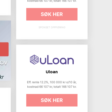
kostnad 66 107 kr, totalt 166 107 kr.
SØK HER
SPONSET OPPFØRING
Uloan
Eff. rente 12.2%, 100 000 kr o/10 år,
kostnad 66 107 kr, totalt 166 107 kr.
SØK HER