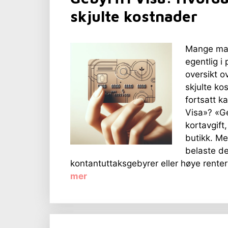
skjulte kostnader
Mange mar
egentlig i
oversikt o
skjulte ko
fortsatt k
Visa»? «Geb
kortavgift
butikk. Me
belaste d
kontantuttaksgebyrer eller høye renter 
mer