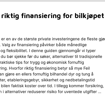
riktig finansiering for bilkjøpet
l er en av de største private investeringene de fleste gjø
g. Valg av finansiering påvirker både månedlige
og fleksibilitet. I denne guiden gjennomgår vi typer
 du bør sjekke før du søker, alternativer til tradisjonelle
praktiske tips for trygg og økonomisk fornuftig
ring. Hvorfor riktig finansiering betyr så mye Feil
an gjøre en ellers fornuftig bilhandel dyr og tung å
er, etableringsgebyr, sikkerhet og nedbetalingstid
bilen faktisk koster over tid. I tillegg kommer forsikring,
n i alternativer reduserer risiko for uventede utgifter …