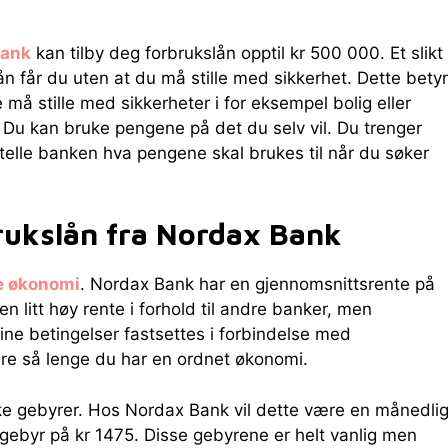
Bank
kan tilby deg forbrukslån opptil kr 500 000. Et slikt
ån får du uten at du må stille med sikkerhet. Dette betyr
e må stille med sikkerheter i for eksempel bolig eller
 Du kan bruke pengene på det du selv vil. Du trenger
rtelle banken hva pengene skal brukes til når du søker
rukslån fra Nordax Bank
te økonomi
. Nordax Bank har en gjennomsnittsrente på
 litt høy rente i forhold til andre banker, men
ine betingelser fastsettes i forbindelse med
dre så lenge du har en ordnet økonomi.
like gebyrer. Hos Nordax Bank vil dette være en månedli
sgebyr på kr 1475. Disse gebyrene er helt vanlig men