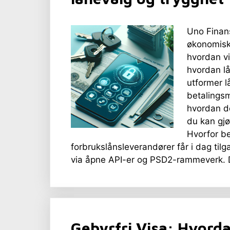
Uno Finans
økonomisk
hvordan vi
hvordan lå
utformer l
betalingsm
hvordan de
du kan gjø
Hvorfor be
forbrukslånsleverandører får i dag tilg
via åpne API-er og PSD2-rammeverk. D
Gebyrfri Visa: Hvorda