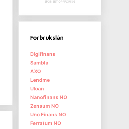
SPONSET OPPFØRING
Forbrukslån
Digifinans
Sambla
AXO
Lendme
Uloan
Nanofinans NO
Zensum NO
Uno Finans NO
Ferratum NO