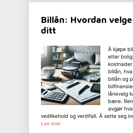
Billån: Hvordan velge 
ditt
Å kjøpe bi
etter boli
kostnader 
billån, hva
billån og 
bilfinansie
lånevalg k
bære. Rent
avgjør hva 
vedlikehold og verdifall. Å sette seg in
Les mer