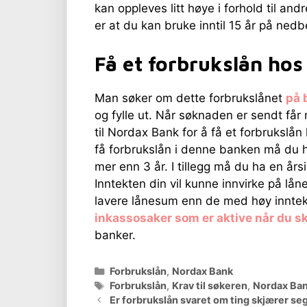
kan oppleves litt høye i forhold til an
er at du kan bruke inntil 15 år på nedb
Få et forbrukslån ho
Man søker om dette forbrukslånet
på 
og fylle ut. Når søknaden er sendt får
til Nordax Bank for å få et forbrukslån
få forbrukslån i denne banken må du ha
mer enn 3 år. I tillegg må du ha en års
Inntekten din vil kunne innvirke på lå
lavere lånesum enn de med høy innte
inkassosaker som er aktive når du s
banker.
Kategorier
Forbrukslån
,
Nordax Bank
Stikkord
Forbrukslån
,
Krav til søkeren
,
Nordax Ba
Er forbrukslån svaret om ting skjærer se