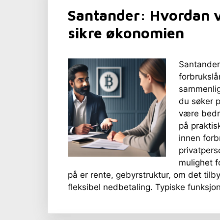
Santander: Hvordan v
sikre økonomien
Santander
forbrukslå
sammenlig
du søker p
være bedre
på praktis
innen forb
privatpers
mulighet 
på er rente, gebyrstruktur, om det tilby
fleksibel nedbetaling. Typiske funksj