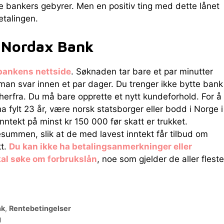
dre bankers gebyrer. Men en positiv ting med dette lånet
etalingen.
s Nordax Bank
bankens nettside
. Søknaden tar bare et par minutter
 man svar innen et par dager. Du trenger ikke bytte bank
 herfra. Du må bare opprette et nytt kundeforhold. For å
 fylt 23 år, være norsk statsborger eller bodd i Norge i
inntekt på minst kr 150 000 før skatt er trukket.
nesummen, slik at de med lavest inntekt får tilbud om
kt.
Du kan ikke ha betalingsanmerkninger eller
kal søke om forbrukslån
, noe som gjelder de aller fleste
nk
,
Rentebetingelser
g