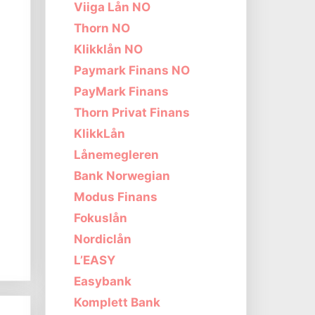
Viiga Lån NO
Thorn NO
Klikklån NO
Paymark Finans NO
PayMark Finans
Thorn Privat Finans
KlikkLån
Lånemegleren
Bank Norwegian
Modus Finans
Fokuslån
s
Nordiclån
L’EASY
Easybank
Komplett Bank