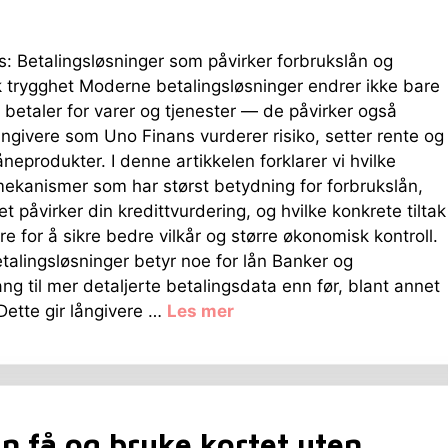
: Betalingsløsninger som påvirker forbrukslån og
 trygghet Moderne betalingsløsninger endrer ikke bare
 betaler for varer og tjenester — de påvirker også
ngivere som Uno Finans vurderer risiko, setter rente og
åneprodukter. I denne artikkelen forklarer vi hvilke
ekanismer som har størst betydning for forbrukslån,
t påvirker din kredittvurdering, og hvilke konkrete tiltak
re for å sikre bedre vilkår og større økonomisk kontroll.
talingsløsninger betyr noe for lån Banker og
ang til mer detaljerte betalingsdata enn før, blant annet
ette gir långivere …
Les mer
n få og bruke kortet uten