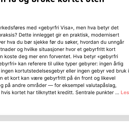
kedsføres med «gebyrfri Visa», men hva betyr det
 praksis? Dette innlegget gir en praktisk, modernisert
ver hva du bør sjekke før du søker, hvordan du unngår
stnader og hvilke situasjoner hvor et gebyrfritt kort
an koste deg mer enn forventet. Hva betyr «gebyrfri
yrfri» kan referere til ulike typer gebyrer: ingen årlig
, ingen kortutstedelsesgebyr eller ingen gebyr ved bruk i
n et kort kan være gebyrfritt på én front og likevel
eg på andre områder — for eksempel valutapåslag,
hvis kortet har tilknyttet kreditt. Sentrale punkter …
Le