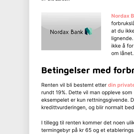
Nordax 
forbruksl
at du ikk
lignende.
ikke å fo
om lånet.
Betingelser med forb
Renten vil bli bestemt etter
din priva
rundt 19%. Dette vil man oppleve som en
eksempelet er kun rettningsgivende. D
kredittvurderingen, og blir normalt be
I tillegg til renten kommer det noen u
termingebyr på kr 65 og et etablering