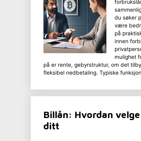
forbrukslå
sammenlig
du søker p
være bedre
på praktis
innen forb
privatpers
mulighet 
på er rente, gebyrstruktur, om det tilby
fleksibel nedbetaling. Typiske funksj
Billån: Hvordan velge 
ditt