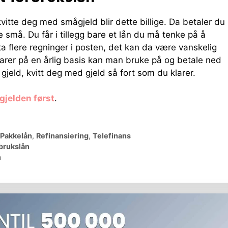
kvitte deg med smågjeld blir dette billige. Da betaler du
e små. Du får i tillegg bare et lån du må tenke på å
ta flere regninger i posten, det kan da være vanskelig
rer på en årlig basis kan man bruke på og betale ned
 gjeld, kvitt deg med gjeld så fort som du klarer.
gjelden først
.
Pakkelån
,
Refinansiering
,
Telefinans
brukslån
n