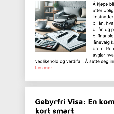
Å kjøpe bi
etter boli
kostnader 
billån, hva
billån og 
bilfinansie
lånevalg k
bære. Rent
avgjør hva 
vedlikehold og verdifall. Å sette seg in
Les mer
Gebyrfri Visa: En komp
kort smart