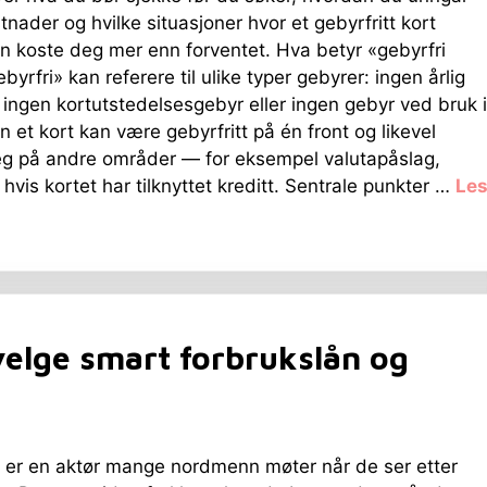
stnader og hvilke situasjoner hvor et gebyrfritt kort
an koste deg mer enn forventet. Hva betyr «gebyrfri
yrfri» kan referere til ulike typer gebyrer: ingen årlig
, ingen kortutstedelsesgebyr eller ingen gebyr ved bruk i
n et kort kan være gebyrfritt på én front og likevel
eg på andre områder — for eksempel valutapåslag,
hvis kortet har tilknyttet kreditt. Sentrale punkter …
Le
elge smart forbrukslån og
 er en aktør mange nordmenn møter når de ser etter