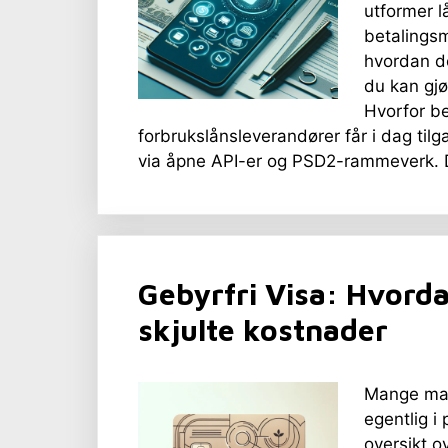
utformer l
betalingsm
hvordan de
du kan gjø
Hvorfor be
forbrukslånsleverandører får i dag tilg
via åpne API-er og PSD2-rammeverk. D
Gebyrfri Visa: Hvorda
skjulte kostnader
Mange mar
egentlig i
oversikt o