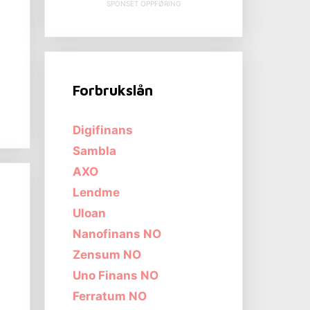
SPONSET OPPFØRING
Forbrukslån
Digifinans
Sambla
AXO
Lendme
Uloan
Nanofinans NO
Zensum NO
Uno Finans NO
Ferratum NO