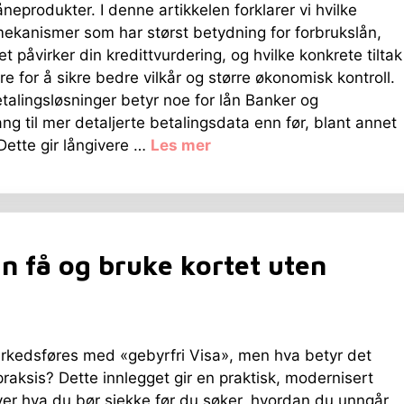
åneprodukter. I denne artikkelen forklarer vi hvilke
ekanismer som har størst betydning for forbrukslån,
t påvirker din kredittvurdering, og hvilke konkrete tiltak
re for å sikre bedre vilkår og større økonomisk kontroll.
talingsløsninger betyr noe for lån Banker og
ang til mer detaljerte betalingsdata enn før, blant annet
ette gir långivere …
Les mer
n få og bruke kortet uten
kedsføres med «gebyrfri Visa», men hva betyr det
 praksis? Dette innlegget gir en praktisk, modernisert
ver hva du bør sjekke før du søker, hvordan du unngår