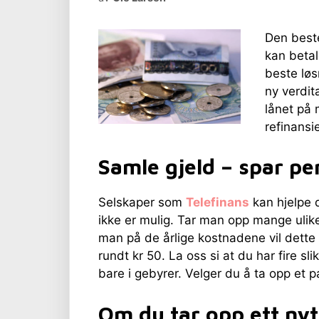
Den best
kan betal
beste løs
ny verdit
lånet på 
refinansi
Samle gjeld – spar pe
Selskaper som
Telefinans
kan hjelpe 
ikke er mulig. Tar man opp mange ulik
man på de årlige kostnadene vil dette 
rundt kr 50. La oss si at du har fire sl
bare i gebyrer. Velger du å ta opp et p
Om du tar opp ett nyt