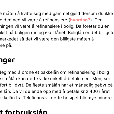
e måten å kvitte seg med gammel gjeld dersom du ikke
e den ned vil være å refinansiere (
hvordan?
). Den
ningen vil være å refinansiere i bolig. Da foretar du en
akst på boligen din og øker lånet. Boliglån er det billigst
markedet så det vil være den billigste måten å
ere på.
nger
deg med å ordne et pakkelån om refinansiering i bolig
e smålån kan dette virke enkelt å betale ned. Men, ser
fort bli dyrt. De fleste smålån har et månedlig gebyr på
ike lån. Da vil du ende opp med å betale kr 2 400 i året
akkelån fra Telefinans vil dette beløpet blir mye mindre.
t forbrukslån