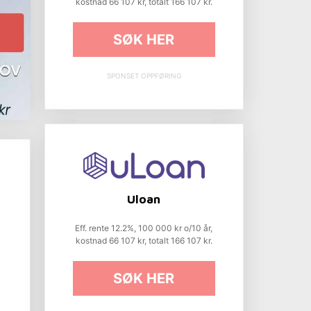
kostnad 66 107 kr, totalt 166 107 kr.
SØK HER
SPONSET OPPFØRING
Uloan
Eff. rente 12.2%, 100 000 kr o/10 år,
kostnad 66 107 kr, totalt 166 107 kr.
SØK HER