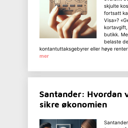
skjulte ko
fortsatt k
Visa»? «Geb
kortavgift
butikk. Me
belaste d
kontantuttaksgebyrer eller høye renter 
mer
Santander: Hvordan v
sikre økonomien
Santander