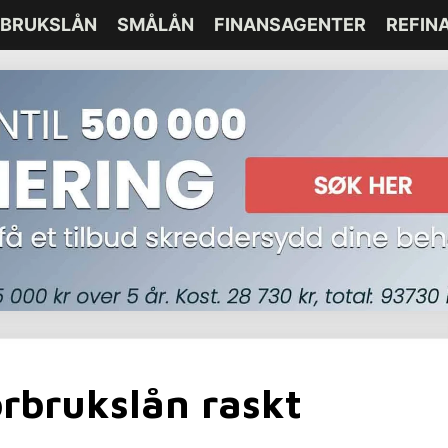
BRUKSLÅN
SMÅLÅN
FINANSAGENTER
REFIN
orbrukslån raskt