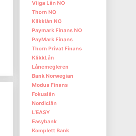
Viiga Lån NO
Thorn NO
Klikklån NO
Paymark Finans NO
PayMark Finans
Thorn Privat Finans
s
KlikkLån
Lånemegleren
Bank Norwegian
Modus Finans
Fokuslån
Nordiclån
L’EASY
Easybank
Komplett Bank