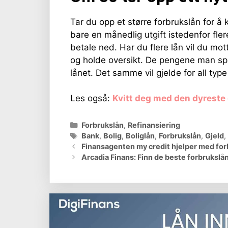
Tar du opp et større forbrukslån for å 
bare en månedlig utgift istedenfor fler
betale ned. Har du flere lån vil du mot
og holde oversikt. De pengene man spa
lånet. Det samme vil gjelde for all type
Les også:
Kvitt deg med den dyreste 
Kategorier
Forbrukslån
,
Refinansiering
Stikkord
Bank
,
Bolig
,
Boliglån
,
Forbrukslån
,
Gjeld
,
Finansagenten my credit hjelper med for
Arcadia Finans: Finn de beste forbrukslå