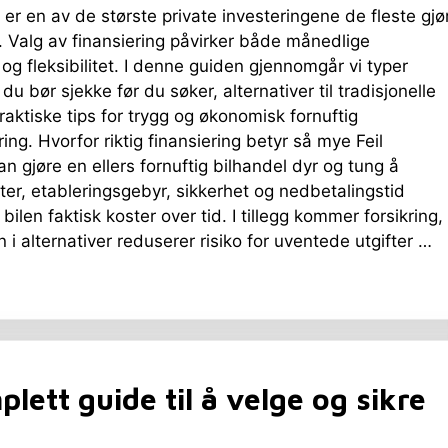
l er en av de største private investeringene de fleste gjø
g. Valg av finansiering påvirker både månedlige
og fleksibilitet. I denne guiden gjennomgår vi typer
 du bør sjekke før du søker, alternativer til tradisjonelle
praktiske tips for trygg og økonomisk fornuftig
ring. Hvorfor riktig finansiering betyr så mye Feil
an gjøre en ellers fornuftig bilhandel dyr og tung å
er, etableringsgebyr, sikkerhet og nedbetalingstid
bilen faktisk koster over tid. I tillegg kommer forsikring,
n i alternativer reduserer risiko for uventede utgifter …
lett guide til å velge og sikre