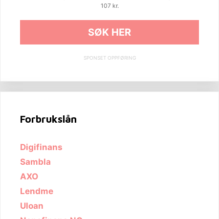
107 kr.
SØK HER
SPONSET OPPFØRING
Forbrukslån
Digifinans
Sambla
AXO
Lendme
Uloan