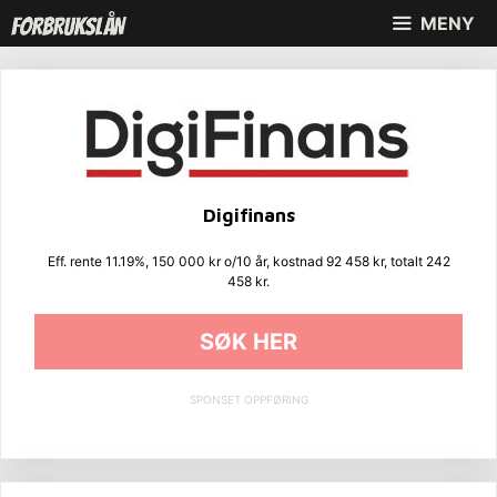
Hopp
MENY
til
innhold
Digifinans
Eff. rente 11.19%, 150 000 kr o/10 år, kostnad 92 458 kr, totalt 242
458 kr.
SØK HER
SPONSET OPPFØRING