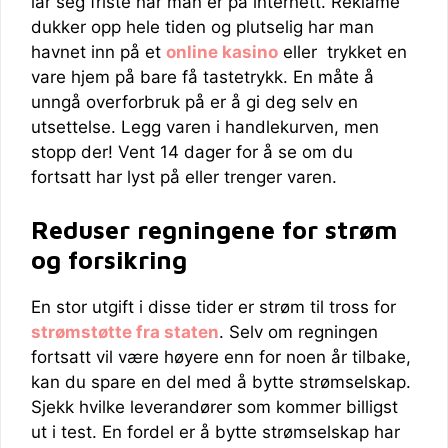
lar seg friste når man er på internett. Reklame
dukker opp hele tiden og plutselig har man
havnet inn på et
online kasino
eller trykket en
vare hjem på bare få tastetrykk. En måte å
unngå overforbruk på er å gi deg selv en
utsettelse. Legg varen i handlekurven, men
stopp der! Vent 14 dager for å se om du
fortsatt har lyst på eller trenger varen.
Reduser regningene for strøm
og forsikring
En stor utgift i disse tider er strøm til tross for
strømstøtte
fra staten
. Selv om regningen
fortsatt vil være høyere enn for noen år tilbake,
kan du spare en del med å bytte strømselskap.
Sjekk hvilke leverandører som kommer billigst
ut i test. En fordel er å bytte strømselskap har