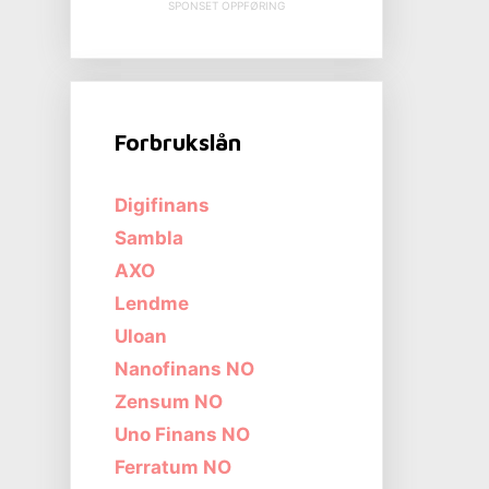
SPONSET OPPFØRING
Forbrukslån
Digifinans
Sambla
AXO
Lendme
Uloan
Nanofinans NO
Zensum NO
Uno Finans NO
Ferratum NO