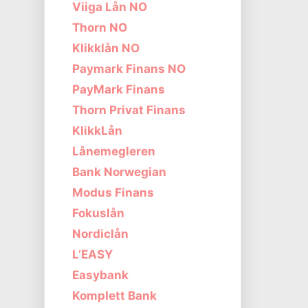
Viiga Lån NO
Thorn NO
Klikklån NO
Paymark Finans NO
PayMark Finans
Thorn Privat Finans
KlikkLån
Lånemegleren
Bank Norwegian
Modus Finans
Fokuslån
Nordiclån
L’EASY
Easybank
Komplett Bank