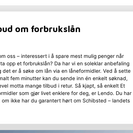
bud om forbrukslån
om oss – interessert i å spare mest mulig penger når
ta opp et forbrukslån? Da har vi en soleklar anbefaling
og det er å søke om lån via en låneformidler. Ved å sette
alt fem minutter kan du sende inn én enkelt søknad,
evel motta mange tilbud i retur. Så kjapt, så enkelt Et
rmidler som gjør livet enklere for deg, er Lendo. Du har
g om ikke har du garantert hørt om Schibsted – landets