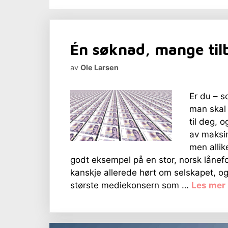
Én søknad, mange til
av
Ole Larsen
Er du – s
man skal 
til deg, 
av maksim
men allik
godt eksempel på en stor, norsk lånefo
kanskje allerede hørt om selskapet, o
største mediekonsern som …
Les mer