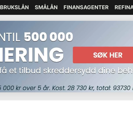
BRUKSLÅN
SMÅLÅN
FINANSAGENTER
REFIN