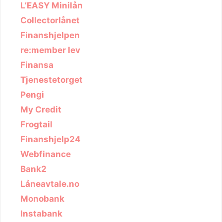
L’EASY Minilån
Collectorlånet
Finanshjelpen
re:member lev
Finansa
Tjenestetorget
Pengi
My Credit
Frogtail
Finanshjelp24
Webfinance
Bank2
Låneavtale.no
Monobank
Instabank