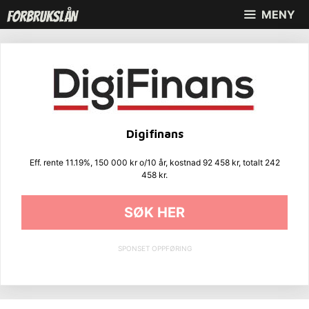
Hopp
MENY
til
innhold
Digifinans
Eff. rente 11.19%, 150 000 kr o/10 år, kostnad 92 458 kr, totalt 242
458 kr.
SØK HER
SPONSET OPPFØRING