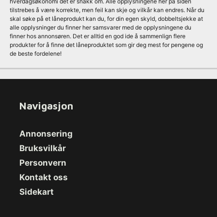
hverdagsøkonomi det er snakk om. Alle opplysningene her på siden
tilstrebes å være korrekte, men feil kan skje og vilkår kan endres. Når du
skal søke på et låneprodukt kan du, for din egen skyld, dobbeltsjekke at
alle opplysninger du finner her samsvarer med de opplysningene du
finner hos annonsøren. Det er alltid en god ide å sammenlign flere
produkter for å finne det låneproduktet som gir deg mest for pengene og
de beste fordelene!
Navigasjon
Annonsering
Bruksvilkår
Personvern
Kontakt oss
Sidekart