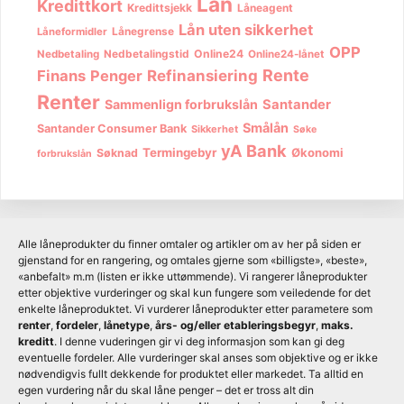
Lån
Kredittkort
Kredittsjekk
Låneagent
Lån uten sikkerhet
Lånegrense
Låneformidler
OPP
Nedbetalingstid
Online24
Nedbetaling
Online24-lånet
Rente
Finans
Penger
Refinansiering
Renter
Sammenlign forbrukslån
Santander
Smålån
Santander Consumer Bank
Sikkerhet
Søke
yA Bank
Termingebyr
Økonomi
Søknad
forbrukslån
Alle låneprodukter du finner omtaler og artikler om av her på siden er
gjenstand for en rangering, og omtales gjerne som «billigste», «beste»,
«anbefalt» m.m (listen er ikke uttømmende). Vi rangerer låneprodukter
etter objektive vurderinger og skal kun fungere som veiledende for det
enkelte låneproduktet. Vi vurderer låneprodukter etter parametere som
renter
,
fordeler
,
lånetype
,
års- og/eller etableringsbegyr
,
maks.
kreditt
. I denne vuderingen gir vi deg informasjon som kan gi deg
eventuelle fordeler. Alle vurderinger skal anses som objektive og er ikke
nødvendigvis fullt dekkende for produktet eller markedet. Ta alltid en
egen vurdering når du skal låne penger – det er tross alt din